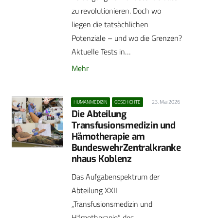
zu revolutionieren. Doch wo
liegen die tatsächlichen
Potenziale – und wo die Grenzen?
Aktuelle Tests in…
Mehr
23. Mai 2026
HUMANMEDIZIN
GESCHICHTE
Die Abteilung
Transfusionsmedizin und
Hämotherapie am
BundeswehrZentralkranke
nhaus Koblenz
Das Aufgabenspektrum der
Abteilung XXII
„Transfusionsmedizin und
Hämotherapie“ des