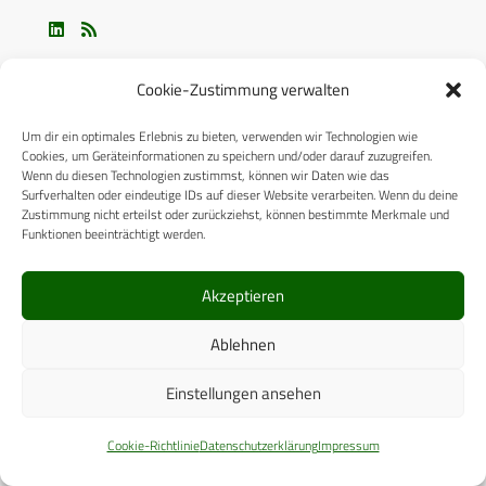
Cookie-Zustimmung verwalten
Um dir ein optimales Erlebnis zu bieten, verwenden wir Technologien wie
Cookies, um Geräteinformationen zu speichern und/oder darauf zuzugreifen.
Wenn du diesen Technologien zustimmst, können wir Daten wie das
ÜBER UNS
Surfverhalten oder eindeutige IDs auf dieser Website verarbeiten. Wenn du deine
Zustimmung nicht erteilst oder zurückziehst, können bestimmte Merkmale und
CPM VERLAG
Funktionen beeinträchtigt werden.
CPM PUBLICATIONS
Akzeptieren
CPM EVENTS
Ablehnen
KONTAKT
Einstellungen ansehen
AUTORENHINWEISE
MEDIADATEN
Cookie-Richtlinie
Datenschutzerklärung
Impressum