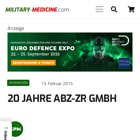
Anzeige
13. Februar 2015
ZAHNMEDIZIN
20 JAHRE ABZ-ZR GMBH
→
Index