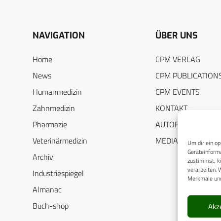
NAVIGATION
ÜBER UNS
Home
CPM VERLAG
News
CPM PUBLICATION
Humanmedizin
CPM EVENTS
Zahnmedizin
KONTAKT
Pharmazie
AUTORENHINWEIS
Veterinärmedizin
MEDIADATEN
Um dir ein op
Geräteinforma
Archiv
zustimmst, kö
verarbeiten. 
Industriespiegel
Merkmale und
Almanac
Buch-shop
Akz