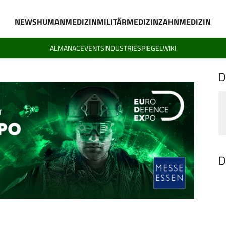
NEWS
HUMANMEDIZIN
MILITÄRMEDIZIN
ZAHNMEDIZIN
ALMANAC
EVENTS
INDUSTRIESPIEGEL
WIKI
D
D