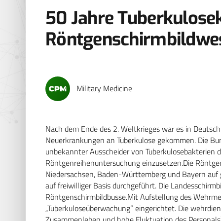
50 Jahre Tuberkulose
Röntgenschirmbildwes
Military Medicine
Nach dem Ende des 2. Weltkrieges war es in Deutsch
Neuerkrankungen an Tuberkulose gekommen. Die Bund
unbekannter Ausscheider von Tuberkulosebakterien d
Röntgenreihenuntersuchung einzusetzen.Die Röntgen
Niedersachsen, Baden-Württemberg und Bayern auf g
auf freiwilliger Basis durchgeführt. Die Landesschir
Röntgenschirmbildbusse.Mit Aufstellung des Wehrme
„Tuberkuloseüberwachung“ eingerichtet. Die wehrdien
Zusammenleben und hohe Fluktuation des Personals) v