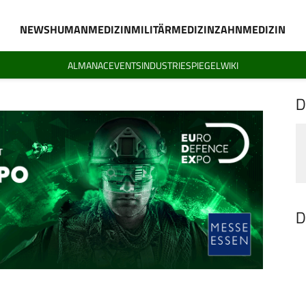
NEWS
HUMANMEDIZIN
MILITÄRMEDIZIN
ZAHNMEDIZIN
ALMANAC
EVENTS
INDUSTRIESPIEGEL
WIKI
D
D