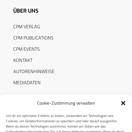
ÜBER UNS
CPM VERLAG
CPM PUBLICATIONS
CPM EVENTS
KONTAKT
AUTORENHINWEISE
MEDIADATEN
Cookie-Zustimmung verwalten
Um dir ein optimales Erlebnis zu bieten, verwenden wir Technologien wie
RECHTLICHES
Cookies, um Geräteinformationen zu speichern und/oder darauf zuzugreifen.
Wenn du diesen Technologien zustimmst, können wir Daten wie das
Surfverhalten oder eindeutige IDs auf dieser Website verarbeiten. Wenn du deine