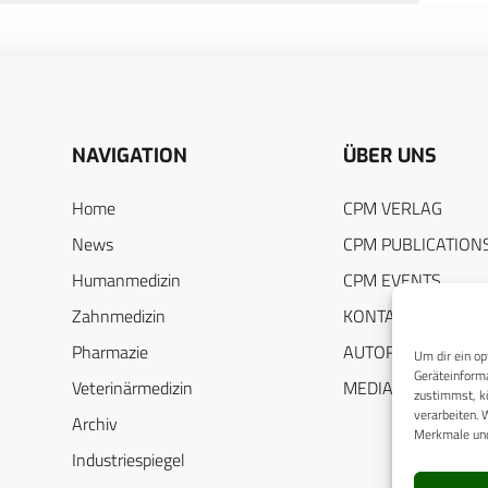
NAVIGATION
ÜBER UNS
Home
CPM VERLAG
News
CPM PUBLICATION
Humanmedizin
CPM EVENTS
Zahnmedizin
KONTAKT
Pharmazie
AUTORENHINWEIS
Um dir ein op
Geräteinforma
Veterinärmedizin
MEDIADATEN
zustimmst, kö
verarbeiten. 
Archiv
Merkmale und
Industriespiegel