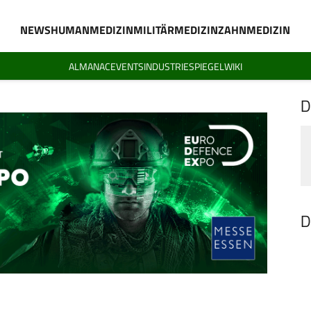
NEWS
HUMANMEDIZIN
MILITÄRMEDIZIN
ZAHNMEDIZIN
ALMANAC
EVENTS
INDUSTRIESPIEGEL
WIKI
D
D