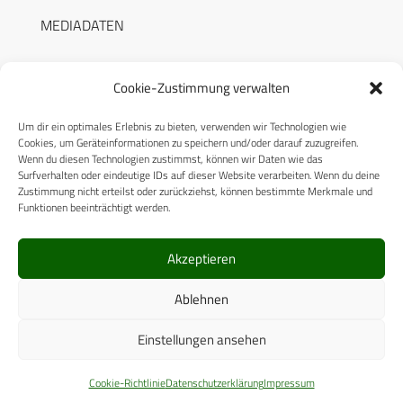
MEDIADATEN
Cookie-Zustimmung verwalten
Um dir ein optimales Erlebnis zu bieten, verwenden wir Technologien wie
RECHTLICHES
Cookies, um Geräteinformationen zu speichern und/oder darauf zuzugreifen.
Wenn du diesen Technologien zustimmst, können wir Daten wie das
Surfverhalten oder eindeutige IDs auf dieser Website verarbeiten. Wenn du deine
Datenschutzerklärung
Zustimmung nicht erteilst oder zurückziehst, können bestimmte Merkmale und
Funktionen beeinträchtigt werden.
Cookie-Richtlinie (EU)
AGB
Akzeptieren
Compliance
Ablehnen
Impressum
Einstellungen ansehen
© 2025 CPM GmbH – Alle Rechte vorbehalten
Cookie-Richtlinie
Datenschutzerklärung
Impressum