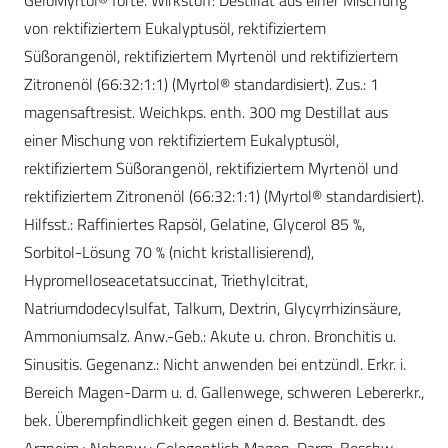
GeloMyrtol® forte. Wirkstoff: Destillat aus einer Mischung
von rektifiziertem Eukalyptusöl, rektifiziertem
Süßorangenöl, rektifiziertem Myrtenöl und rektifiziertem
Zitronenöl (66:32:1:1) (Myrtol® standardisiert). Zus.: 1
magensaftresist. Weichkps. enth. 300 mg Destillat aus
einer Mischung von rektifiziertem Eukalyptusöl,
rektifiziertem Süßorangenöl, rektifiziertem Myrtenöl und
rektifiziertem Zitronenöl (66:32:1:1) (Myrtol® standardisiert).
Hilfsst.: Raffiniertes Rapsöl, Gelatine, Glycerol 85 %,
Sorbitol-Lösung 70 % (nicht kristallisierend),
Hypromelloseacetatsuccinat, Triethylcitrat,
Natriumdodecylsulfat, Talkum, Dextrin, Glycyrrhizinsäure,
Ammoniumsalz. Anw.-Geb.: Akute u. chron. Bronchitis u.
Sinusitis. Gegenanz.: Nicht anwenden bei entzündl. Erkr. i.
Bereich Magen-Darm u. d. Gallenwege, schweren Lebererkr.,
bek. Überempfindlichkeit gegen einen d. Bestandt. des