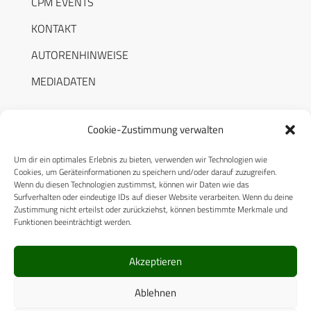
CPM EVENTS
KONTAKT
AUTORENHINWEISE
MEDIADATEN
Cookie-Zustimmung verwalten
Um dir ein optimales Erlebnis zu bieten, verwenden wir Technologien wie
RECHTLICHES
Cookies, um Geräteinformationen zu speichern und/oder darauf zuzugreifen.
Wenn du diesen Technologien zustimmst, können wir Daten wie das
Surfverhalten oder eindeutige IDs auf dieser Website verarbeiten. Wenn du deine
Datenschutzerklärung
Zustimmung nicht erteilst oder zurückziehst, können bestimmte Merkmale und
Funktionen beeinträchtigt werden.
Cookie-Richtlinie (EU)
AGB
Akzeptieren
Compliance
Ablehnen
Impressum