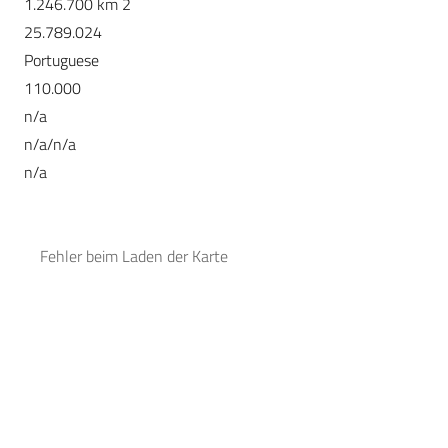
1.246.700 km 2
25.789.024
Portuguese
110.000
n/a
n/a/n/a
n/a
Fehler beim Laden der Karte