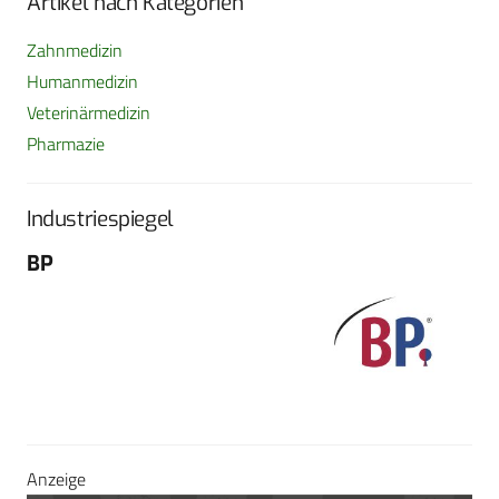
Artikel nach Kategorien
Zahnmedizin
Humanmedizin
Veterinärmedizin
Pharmazie
Industriespiegel
BP
Fo
G
Sch
604
Tel
E-M
Sei
Anzeige