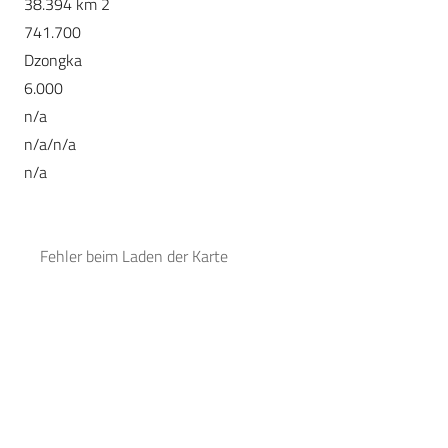
38.394 km 2
741.700
Dzongka
6.000
n/a
n/a/n/a
n/a
Fehler beim Laden der Karte