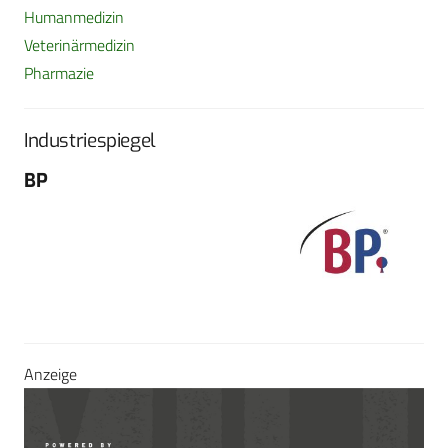
Humanmedizin
Veterinärmedizin
Pharmazie
Industriespiegel
BP
Fo
G
Sch
604
Tel
E-M
Sei
Anzeige