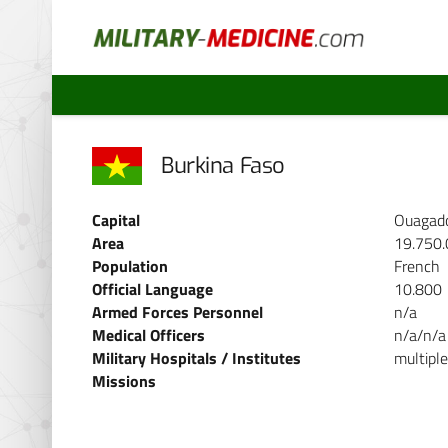
Burkina Faso
Capital
Ouagad
Area
19.750
Population
French
Official Language
10.800
Armed Forces Personnel
n/a
Medical Officers
n/a/n/a
Military Hospitals / Institutes
multiple
Missions