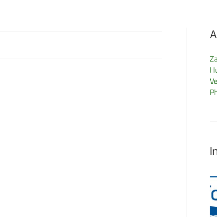
A
Z
H
Ve
P
I
FormMed HealthCare
H
GmbH
Pa
A
Schönberger Weg 13
Se
60488 Frankfurt am Main