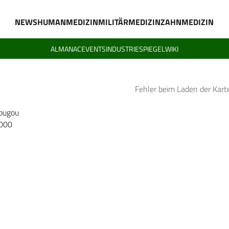
NEWS
HUMANMEDIZIN
MILITÄRMEDIZIN
ZAHNMEDIZIN
ALMANAC
EVENTS
INDUSTRIESPIEGEL
WIKI
Fehler beim Laden der Kart
ougou
.000