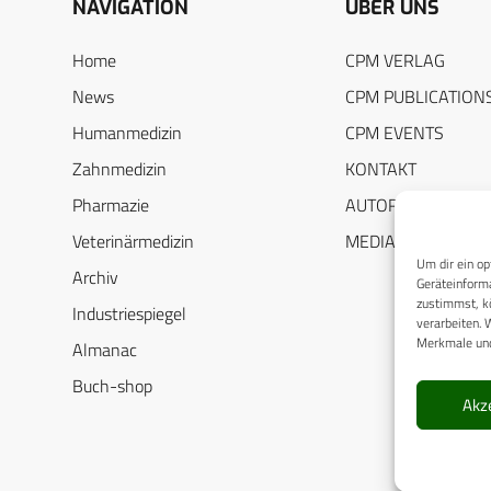
NAVIGATION
ÜBER UNS
Home
CPM VERLAG
News
CPM PUBLICATION
Humanmedizin
CPM EVENTS
Zahnmedizin
KONTAKT
Pharmazie
AUTORENHINWEIS
Veterinärmedizin
MEDIADATEN
Um dir ein op
Archiv
Geräteinforma
zustimmst, kö
Industriespiegel
verarbeiten. 
Merkmale und
Almanac
Buch-shop
Akz