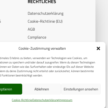
RECHTLICHES
Datenschutzerklärung
S
Cookie-Richtlinie (EU)
AGB
Compliance
E
Impressum
Cookie-Zustimmung verwalten
timales Erlebnis zu bieten, verwenden wir Technologien wie Cookies, um
tionen zu speichern und/oder darauf zuzugreifen. Wenn du diesen Technologien
nnen wir Daten wie das Surfverhalten oder eindeutige IDs auf dieser Website
Wenn du deine Zustimmung nicht erteilst oder zurückziehst, können bestimmte
 Funktionen beeinträchtigt werden.
eptieren
Ablehnen
Einstellungen ansehen
© 2025 CPM GmbH – Alle Rechte vorbehalten
Cookie-Richtlinie
Datenschutzerklärung
Impressum