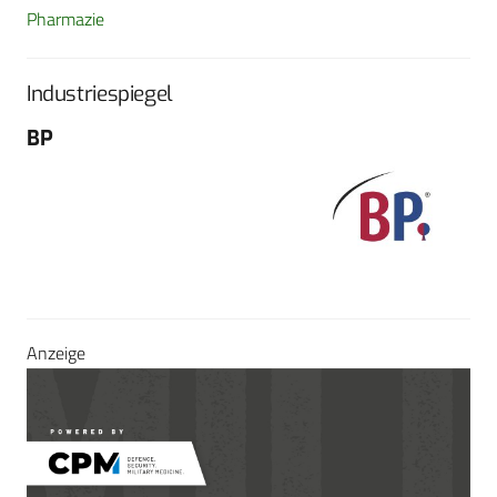
Pharmazie
Industriespiegel
BP
Fo
G
Sch
604
Tel
E-M
Sei
Anzeige