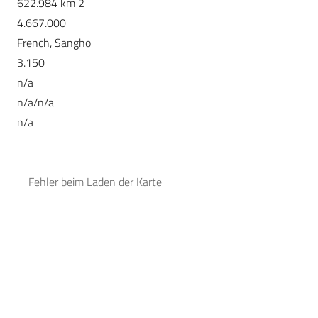
622.984 km 2
4.667.000
French, Sangho
3.150
n/a
n/a/n/a
n/a
Fehler beim Laden der Karte