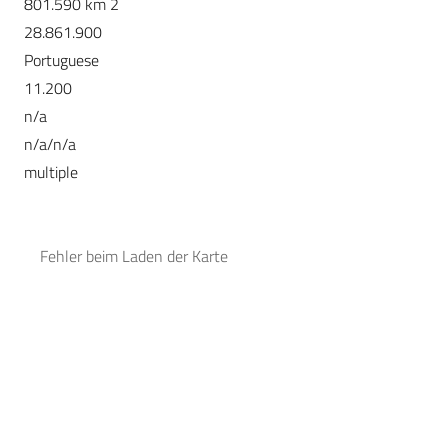
801.590 km 2
28.861.900
Portuguese
11.200
n/a
n/a/n/a
multiple
Fehler beim Laden der Karte