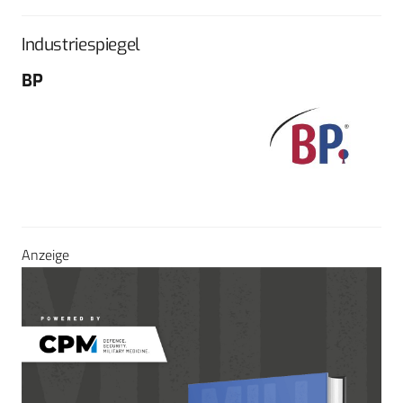
Industriespiegel
BP
Fo
G
Sch
604
Tel
E-M
Sei
Anzeige