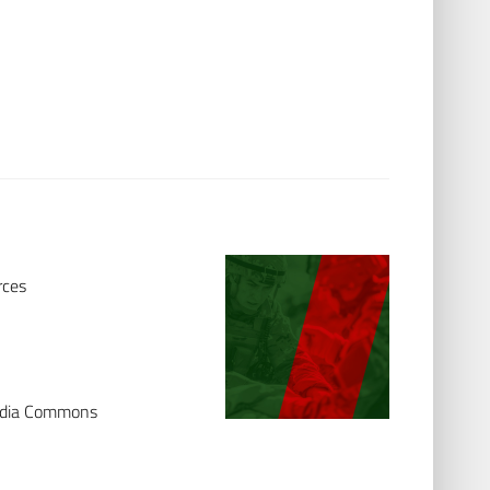
rces
media Commons