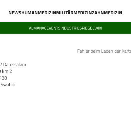
NEWS
HUMANMEDIZIN
MILITÄRMEDIZIN
ZAHNMEDIZIN
ALMANAC
EVENTS
INDUSTRIESPIEGEL
WIKI
Fehler beim Laden der Kart
/ Daressalam
0 km 2
.438
 Swahili