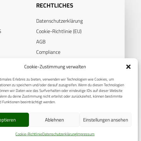
RECHTLICHES
Datenschutzerklärung
S
Cookie-Richtlinie (EU)
AGB
Compliance
E
Impressum
Cookie-Zustimmung verwalten
timales Erlebnis zu bieten, verwenden wir Technologien wie Cookies, um
tionen zu speichern und/oder darauf zuzugreifen. Wenn du diesen Technologien
nnen wir Daten wie das Surfverhalten oder eindeutige IDs auf dieser Website
Wenn du deine Zustimmung nicht erteilst oder zurückziehst, können bestimmte
 Funktionen beeinträchtigt werden.
eptieren
Ablehnen
Einstellungen ansehen
© 2025 CPM GmbH – Alle Rechte vorbehalten
Cookie-Richtlinie
Datenschutzerklärung
Impressum