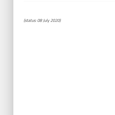
(status: 08 July 2020)
nd
BP
9