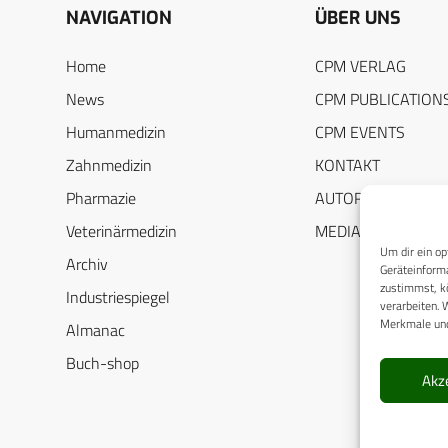
NAVIGATION
ÜBER UNS
Home
CPM VERLAG
News
CPM PUBLICATION
Humanmedizin
CPM EVENTS
Zahnmedizin
KONTAKT
Pharmazie
AUTORENHINWEIS
Veterinärmedizin
MEDIADATEN
Um dir ein op
Archiv
Geräteinforma
zustimmst, kö
Industriespiegel
verarbeiten. 
Merkmale und
Almanac
Buch-shop
Akz