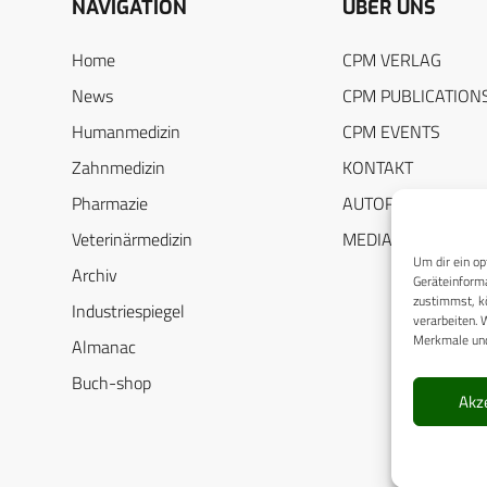
NAVIGATION
ÜBER UNS
Home
CPM VERLAG
News
CPM PUBLICATION
Humanmedizin
CPM EVENTS
Zahnmedizin
KONTAKT
Pharmazie
AUTORENHINWEIS
Veterinärmedizin
MEDIADATEN
Um dir ein op
Archiv
Geräteinforma
zustimmst, kö
Industriespiegel
verarbeiten. 
Merkmale und
Almanac
Buch-shop
Akz