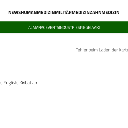
NEWS
HUMANMEDIZIN
MILITÄRMEDIZIN
ZAHNMEDIZIN
ALMANAC
EVENTS
INDUSTRIESPIEGEL
WIKI
Fehler beim Laden der Kart
i
2
, English, Kiribatian