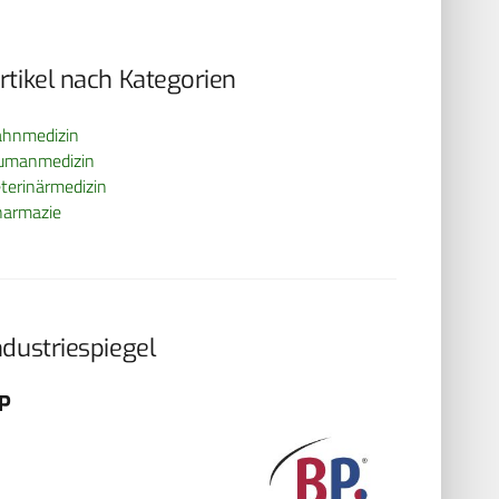
rtikel nach Kategorien
ahnmedizin
umanmedizin
terinärmedizin
harmazie
ndustriespiegel
P
FormMed 
GmbH
Schönberger
60488 Frankf