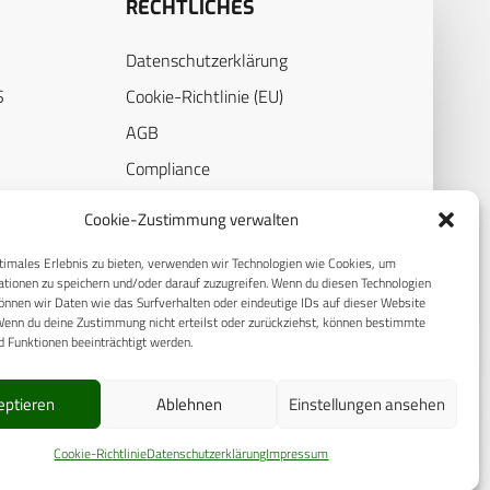
RECHTLICHES
Datenschutzerklärung
S
Cookie-Richtlinie (EU)
AGB
Compliance
E
Impressum
Cookie-Zustimmung verwalten
timales Erlebnis zu bieten, verwenden wir Technologien wie Cookies, um
tionen zu speichern und/oder darauf zuzugreifen. Wenn du diesen Technologien
nnen wir Daten wie das Surfverhalten oder eindeutige IDs auf dieser Website
Wenn du deine Zustimmung nicht erteilst oder zurückziehst, können bestimmte
 Funktionen beeinträchtigt werden.
eptieren
Ablehnen
Einstellungen ansehen
© 2025 CPM GmbH – Alle Rechte vorbehalten
Cookie-Richtlinie
Datenschutzerklärung
Impressum