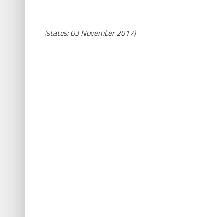
(status: 03 November 2017)
Aboca S.p.A.
Zweigniederlassung
Deutschland
Augustaanlage 7-11 |