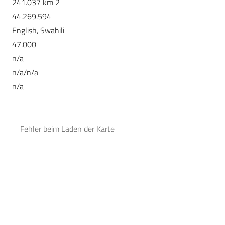
241.037 km 2
44.269.594
English, Swahili
47.000
n/a
n/a/n/a
n/a
Fehler beim Laden der Karte