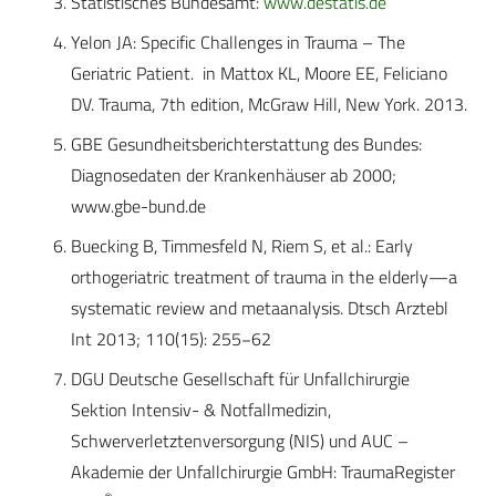
Statistisches Bundesamt:
www.destatis.de
Yelon JA: Specific Challenges in Trauma – The
Geriatric Patient. in Mattox KL, Moore EE, Feliciano
DV. Trauma, 7th edition, McGraw Hill, New York. 2013.
GBE Gesundheitsberichterstattung des Bundes:
Diagnosedaten der Krankenhäuser ab 2000;
www.gbe-bund.de
Buecking B, Timmesfeld N, Riem S, et al.: Early
orthogeriatric treatment of trauma in the elderly—a
systematic review and metaanalysis. Dtsch Arztebl
Int 2013; 110(15): 255−62
DGU Deutsche Gesellschaft für Unfallchirurgie
Sektion Intensiv- & Notfallmedizin,
Schwerverletztenversorgung (NIS) und AUC –
Akademie der Unfallchirurgie GmbH: TraumaRegister