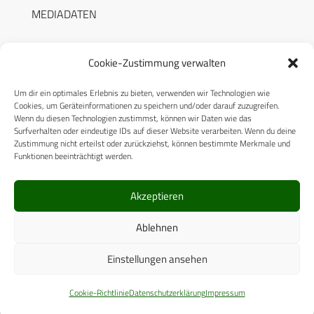
MEDIADATEN
Cookie-Zustimmung verwalten
Um dir ein optimales Erlebnis zu bieten, verwenden wir Technologien wie
RECHTLICHES
Cookies, um Geräteinformationen zu speichern und/oder darauf zuzugreifen.
Wenn du diesen Technologien zustimmst, können wir Daten wie das
Surfverhalten oder eindeutige IDs auf dieser Website verarbeiten. Wenn du deine
Datenschutzerklärung
Zustimmung nicht erteilst oder zurückziehst, können bestimmte Merkmale und
Funktionen beeinträchtigt werden.
Cookie-Richtlinie (EU)
AGB
Akzeptieren
Compliance
Ablehnen
Impressum
Einstellungen ansehen
© 2025 CPM GmbH – Alle Rechte vorbehalten
Cookie-Richtlinie
Datenschutzerklärung
Impressum