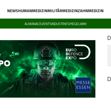
NEWS
HUMANMEDIZIN
MILITÄRMEDIZIN
ZAHNMEDIZIN
ALMANAC
EVENTS
INDUSTRIESPIEGEL
WIKI
D
D