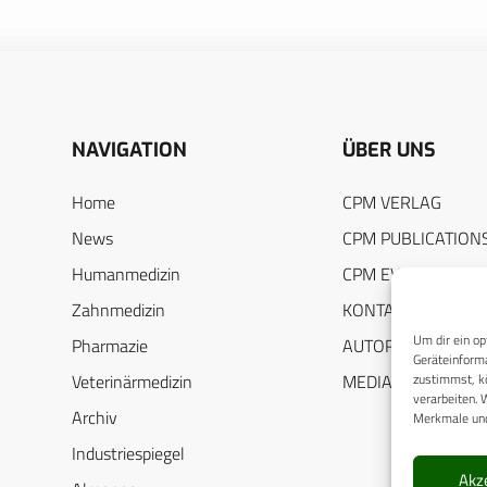
NAVIGATION
ÜBER UNS
Home
CPM VERLAG
News
CPM PUBLICATION
Humanmedizin
CPM EVENTS
Zahnmedizin
KONTAKT
Um dir ein op
Pharmazie
AUTORENHINWEIS
Geräteinforma
zustimmst, kö
Veterinärmedizin
MEDIADATEN
verarbeiten. 
Archiv
Merkmale und
Industriespiegel
Akz