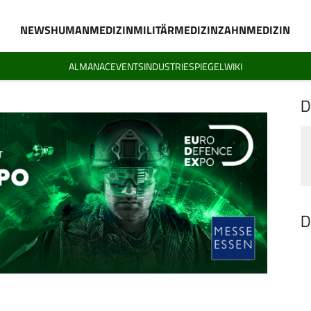
NEWS
HUMANMEDIZIN
MILITÄRMEDIZIN
ZAHNMEDIZIN
ALMANAC
EVENTS
INDUSTRIESPIEGEL
WIKI
D
D