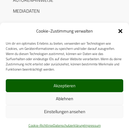
MEDIADATEN
Cookie-Zustimmung verwalten
Um dir ein optimales Erlebnis zu bieten, verwenden wir Technologien wie
RECHTLICHES
Cookies, um Geräteinformationen zu speichern und/oder darauf zuzugreifen.
Wenn du diesen Technologien zustimmst, können wir Daten wie das
Surfverhalten oder eindeutige IDs auf dieser Website verarbeiten. Wenn du deine
Datenschutzerklärung
Zustimmung nicht erteilst oder zurückziehst, können bestimmte Merkmale und
Funktionen beeinträchtigt werden.
Cookie-Richtlinie (EU)
AGB
Akzeptieren
Compliance
Ablehnen
Impressum
Einstellungen ansehen
© 2025 CPM GmbH – Alle Rechte vorbehalten
Cookie-Richtlinie
Datenschutzerklärung
Impressum