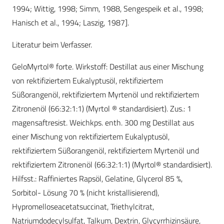
1994; Wittig, 1998; Simm, 1988, Sengespeik et al., 1998;
Hanisch et al., 1994; Laszig, 1987].
Literatur beim Verfasser.
GeloMyrtol® forte. Wirkstoff: Destillat aus einer Mischung
von rektifiziertem Eukalyptusöl, rektifiziertem
Süßorangenöl, rektifiziertem Myrtenöl und rektifiziertem
Zitronenöl (66:32:1:1) (Myrtol ® standardisiert). Zus.: 1
magensaftresist. Weichkps. enth. 300 mg Destillat aus
einer Mischung von rektifiziertem Eukalyptusöl,
rektifiziertem Süßorangenöl, rektifiziertem Myrtenöl und
rektifiziertem Zitronenöl (66:32:1:1) (Myrtol® standardisiert).
Hilfsst.: Raffiniertes Rapsöl, Gelatine, Glycerol 85 %,
Sorbitol- Lösung 70 % (nicht kristallisierend),
Hypromelloseacetatsuccinat, Triethylcitrat,
Natriumdodecylsulfat, Talkum, Dextrin, Glycyrrhizinsäure,