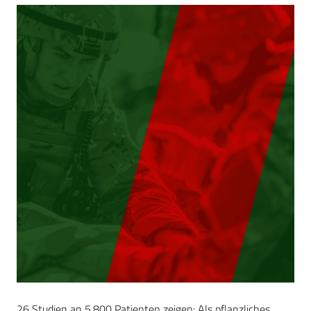
26 Studien an 5.800 Patienten zeigen: Als pflanzliches