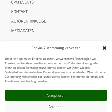
CPM EVENTS
KONTAKT
AUTORENHINWEISE
MEDIADATEN
Cookie-Zustimmung verwalten
Um dir ein optimales Erlebnis zu bieten, verwenden wir Technologien wie
RECHTLICHES
Cookies, um Geräteinformationen zu speichern und/oder darauf zuzugreifen.
Wenn du diesen Technologien zustimmst, können wir Daten wie das
Surfverhalten oder eindeutige IDs auf dieser Website verarbeiten. Wenn du deine
Datenschutzerklärung
Zustimmung nicht erteilst oder zurückziehst, können bestimmte Merkmale und
Funktionen beeinträchtigt werden.
Cookie-Richtlinie (EU)
AGB
Akzeptieren
Compliance
Ablehnen