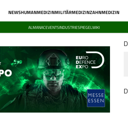
NEWS
HUMANMEDIZIN
MILITÄRMEDIZIN
ZAHNMEDIZIN
ALMANAC
EVENTS
INDUSTRIESPIEGEL
WIKI
D
D