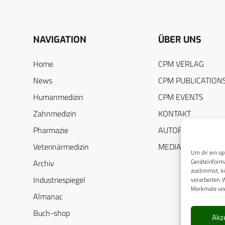
NAVIGATION
ÜBER UNS
Home
CPM VERLAG
News
CPM PUBLICATION
Humanmedizin
CPM EVENTS
Zahnmedizin
KONTAKT
Pharmazie
AUTORENHINWEIS
Veterinärmedizin
MEDIADATEN
Um dir ein op
Geräteinforma
Archiv
zustimmst, kö
Industriespiegel
verarbeiten. 
Merkmale und
Almanac
Buch-shop
Akz