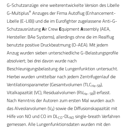
G-Schutzanzüge: eine weiterentwickelte Version des Libelle
®
G-Multiplus
Anzuges der Firma Autoflug (Enhancement-
Libelle (E-LIB)) und die im Eurofighter zugelassene Anti-G-
Schutzausrüstung
A
ir Crew
E
quipment
A
ssembly (AEA,
Hersteller: BAe Systems), allerdings ohne die im Realflug
benutzte positive Druckbeatmung (O-AEA). Mit jedem
Anzug wurden sieben unterschiedliche G-Belastungsprofile
absolviert; bei drei davon wurde nach
Beschleunigungsbelastung die Lungenfunktion untersucht.
Hierbei wurden umittelbar nach jedem Zentrifugenlauf die
Ventilationsparameter (Gesamtvolumen (TLC
),
He-SB
Vitalkapazität (VC), Residualvolumen (RV
)) erfasst.
He- SB
Nach Kenntnis der Autoren zum ersten Mal wurden auch
das Alveolarvolumen (V
) sowie die Diffusionskapazität mit
A
Hilfe von NO und CO im DL
-DL
single-breath Verfahren
CO
NO
gemessen. Alle Lungenfunktionsdaten wurden mit den