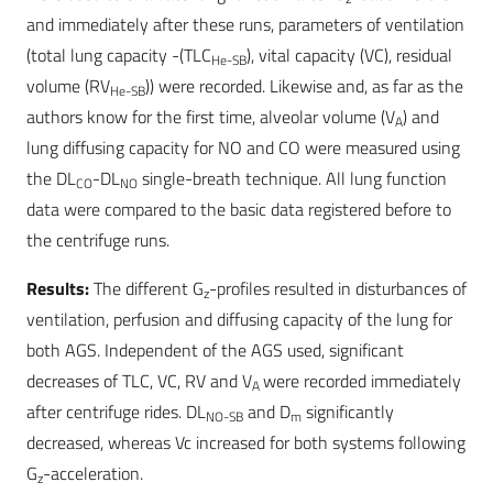
and immediately after these runs, parameters of ventilation
(total lung capacity -(TLC
), vital capacity (VC), residual
He-SB
volume (RV
)) were recorded. Likewise and, as far as the
He-SB
authors know for the first time, alveolar volume (V
) and
A
lung diffusing capacity for NO and CO were measured using
the DL
-DL
single-breath technique. All lung function
CO
NO
data were compared to the basic data registered before to
the centrifuge runs.
Results:
The different G
-profiles resulted in disturbances of
z
ventilation, perfusion and diffusing capacity of the lung for
both AGS. Independent of the AGS used, significant
decreases of TLC, VC, RV and V
were recorded immediately
A
after centrifuge rides. DL
and D
significantly
NO-SB
m
decreased, whereas Vc increased for both systems following
G
-acceleration.
z