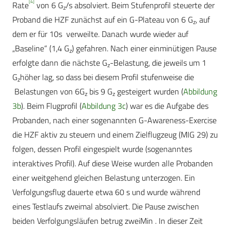
[4]
Rate
von 6 G
/s absolviert. Beim Stufenprofil steuerte der
z
Proband die HZF zunächst auf ein G-Plateau von 6 G
, auf
z
dem er für 10
s
verweilte. Danach wurde wieder auf
„Baseline“ (1,4 G
) gefahren. Nach einer einminütigen Pause
z
erfolgte dann die nächste G
-Belastung, die jeweils um 1
z
G
höher lag, so dass bei diesem Profil stufenweise die
z
Belastungen von 6
G
bis 9 G
gesteigert wurden (
Abbildung
z
z
3b
). Beim Flugprofil (
Abbildung 3c
) war es die Aufgabe des
Probanden, nach einer sogenannten G-Awareness-Exercise
die HZF aktiv zu steuern und einem Zielflugzeug (MIG 29) zu
folgen, dessen Profil eingespielt wurde (sogenanntes
interaktives Profil). Auf diese Weise wurden alle Probanden
einer weitgehend gleichen Belastung unterzogen. Ein
Verfolgungsflug dauerte etwa 60 s und wurde während
eines Testlaufs zweimal absolviert. Die Pause zwischen
beiden Verfolgungsläufen betrug zwei
Min
. In dieser Zeit