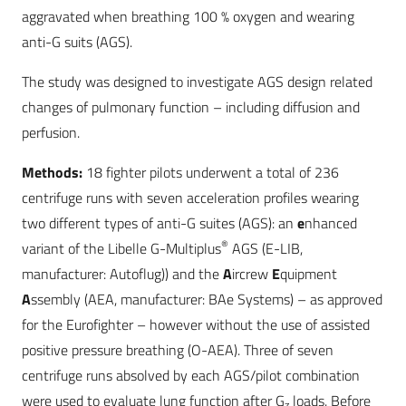
aggravated when breathing 100 % oxygen and wearing
anti-G suits (AGS).
The study was designed to investigate AGS design related
changes of pulmonary function – including diffusion and
perfusion.
Methods:
18 fighter pilots underwent a total of 236
centrifuge runs with seven acceleration profiles wearing
two different types of anti-G suites (AGS): an
e
nhanced
®
variant of the Libelle G-Multiplus
AGS (E-LIB,
manufacturer: Autoflug)) and the
A
ircrew
E
quipment
A
ssembly (AEA, manufacturer: BAe Systems) – as approved
for the Eurofighter – however without the use of assisted
positive pressure breathing (O-AEA). Three of seven
centrifuge runs absolved by each AGS/pilot combination
were used to evaluate lung function after G
loads. Before
z