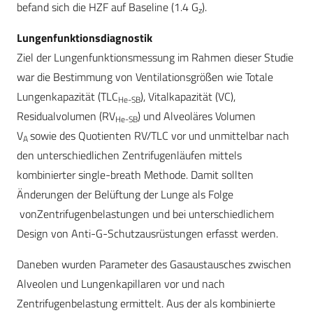
befand sich die HZF auf Baseline (1.4 G
).
z
Lungenfunktionsdiagnostik
Ziel der Lungenfunktionsmessung im Rahmen dieser Studie
war die Bestimmung von Ventilationsgrößen wie Totale
Lungenkapazität (TLC
), Vitalkapazität (VC),
He-SB
Residualvolumen (RV
) und Alveoläres Volumen
He-SB
V
sowie des Quotienten RV/TLC vor und unmittelbar nach
A
den unterschiedlichen Zentrifugenläufen mittels
kombinierter single-breath Methode. Damit sollten
Änderungen der Belüftung der Lunge als Folge
von
Zentrifugenbelastungen und bei unterschiedlichem
Design von Anti-G-Schutzausrüstungen erfasst werden.
Daneben wurden Parameter des Gasaustausches zwischen
Alveolen und Lungenkapillaren vor und nach
Zentrifugenbelastung ermittelt. Aus der als kombinierte