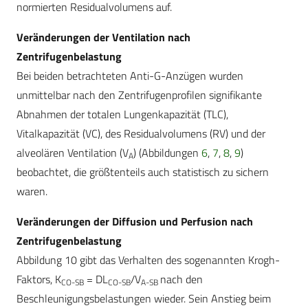
normierten Residualvolumens auf.
Veränderungen der Ventilation nach
Zentrifugenbelastung
Bei beiden betrachteten Anti-G-Anzügen wurden
unmittelbar nach den Zentrifugenprofilen signifikante
Abnahmen der totalen Lungenkapazität (TLC),
Vitalkapazität (VC), des Residualvolumens (RV) und der
alveolären Ventilation (V
) (Abbildungen
6
,
7
,
8
,
9
)
A
beobachtet, die größtenteils auch statistisch zu sichern
waren.
Veränderungen der Diffusion und Perfusion nach
Zentrifugenbelastung
Abbildung 10 gibt das Verhalten des sogenannten Krogh-
Faktors, K
= DL
/V
nach den
CO-SB
CO-SB
A-SB
Beschleunigungsbelastungen wieder. Sein Anstieg beim