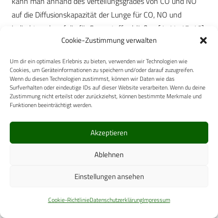
kann man anhand des Verteilungsgrades von CO und NO
auf die Diffusionskapazität der Lunge für CO, NO und
indirekt auch auf die für Sauerstoff schließen [1, 14, 15, 16].
Cookie-Zustimmung verwalten
Nach unterschiedlichen Ansätzen der Vergangenheit hat
Um dir ein optimales Erlebnis zu bieten, verwenden wir Technologien wie
sich heute die single-breath-Technik nach dem von Ogilvie
Cookies, um Geräteinformationen zu speichern und/oder darauf zuzugreifen.
et al. modifizierten Verfahren von Marie und August Krogh
Wenn du diesen Technologien zustimmst, können wir Daten wie das
Surfverhalten oder eindeutige IDs auf dieser Website verarbeiten. Wenn du deine
in der Klinik nach und nach durchgesetzt und ist von der
Zustimmung nicht erteilst oder zurückziehst, können bestimmte Merkmale und
breiten Fachwelt inzwischen akzeptiert [7, 8]. Seit den
Funktionen beeinträchtigt werden.
Arbeiten von Roughton und Forster, die die Diffusion in zwei
wesentliche Schritte, nämlich den an der alveolo-kapillären
Akzeptieren
Membran (sogenannter Membranfaktor) und den sich
Ablehnen
innerhalb des Blutes abspielenden Prozessen (Blutfaktor)
unterteilten, hat sich durch die vorgenommenen
Einstellungen ansehen
Verbesserungen der Technik ein klinisch taugliches
Verfahren zur Erfassung der Diffusionsleistung der Lunge
Cookie-Richtlinie
Datenschutzerklärung
Impressum
etablieren können. Dieses von der gemeinsamen Taskforce