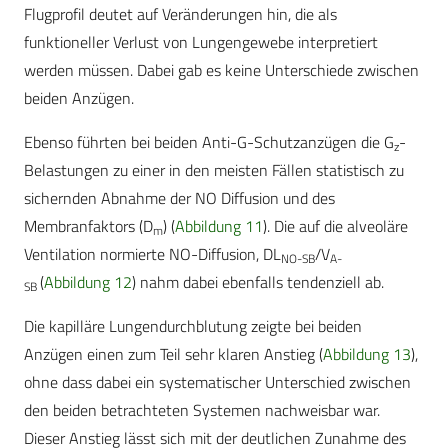
Flugprofil deutet auf Veränderungen hin, die als
funktioneller Verlust von Lungengewebe interpretiert
werden müssen. Dabei gab es keine Unterschiede zwischen
beiden Anzügen.
Ebenso führten bei beiden Anti-G-Schutzanzügen die G
-
z
Belastungen zu einer in den meisten Fällen statistisch zu
sichernden Abnahme der NO Diffusion und des
Membranfaktors (D
) (
Abbildung 11
). Die auf die alveoläre
m
Ventilation normierte NO-Diffusion, DL
/V
NO-SB
A-
(
Abbildung 12
) nahm dabei ebenfalls tendenziell ab.
SB
Die kapilläre Lungendurchblutung zeigte bei beiden
Anzügen einen zum Teil sehr klaren Anstieg (
Abbildung 13
),
ohne dass dabei ein systematischer Unterschied zwischen
den beiden betrachteten Systemen nachweisbar war.
Dieser Anstieg lässt sich mit der deutlichen Zunahme des