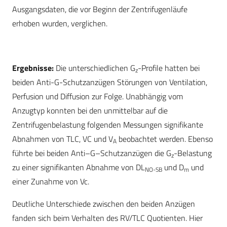
Ausgangsdaten, die vor Beginn der Zentrifugenläufe
erhoben wurden, verglichen.
Ergebnisse:
Die unterschiedlichen G
-Profile hatten bei
z
beiden Anti-G-Schutzanzügen Störungen von Ventilation,
Perfusion und Diffusion zur Folge. Unabhängig vom
Anzugtyp konnten bei den unmittelbar auf die
Zentrifugenbelastung folgenden Messungen signifikante
Abnahmen von TLC, VC und V
beobachtet werden. Ebenso
A
führte bei beiden Anti–G–Schutzanzügen die G
-Belastung
z
zu einer signifikanten Abnahme von DL
und D
und
NO-SB
m
einer Zunahme von Vc.
Deutliche Unterschiede zwischen den beiden Anzügen
fanden sich beim Verhalten des RV/TLC Quotienten. Hier