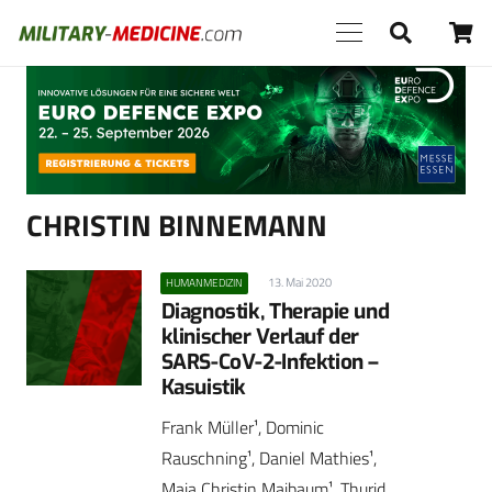
Anzeige
CHRISTIN ­BINNEMANN
13. Mai 2020
HUMANMEDIZIN
Diagnostik, Therapie und
klinischer Verlauf der
SARS-CoV-2-Infektion –
Kasuistik
Frank Müller¹, Dominic
Rauschning¹, Daniel Mathies¹,
Maja Christin Maibaum¹, Thurid