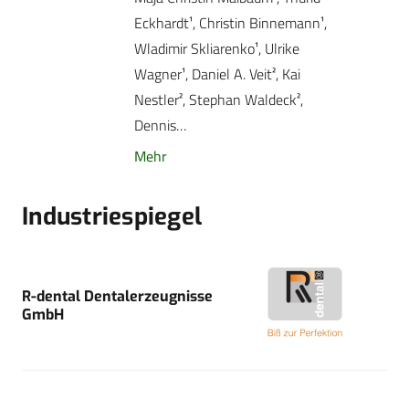
Eckhardt¹, Christin ­Binnemann¹,
Wladimir Skliarenko¹, Ulrike
Wagner¹, Daniel A. Veit², Kai
Nestler², Stephan Waldeck²,
Dennis…
Mehr
Industriespiegel
R-dental Dentalerzeugnisse
GmbH