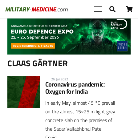
Anzeige
CLAAS GÄRTNER
26. Juli 2022
Coronavirus pandemic:
Oxygen for India
In early May, almost 45 °C prevail
on the almost 15×25 m light grey
concrete slab on the premises of
the Sadar Vallabhbhai Patel
Covid…