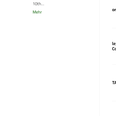
10th…
o
Mehr
l
C
T