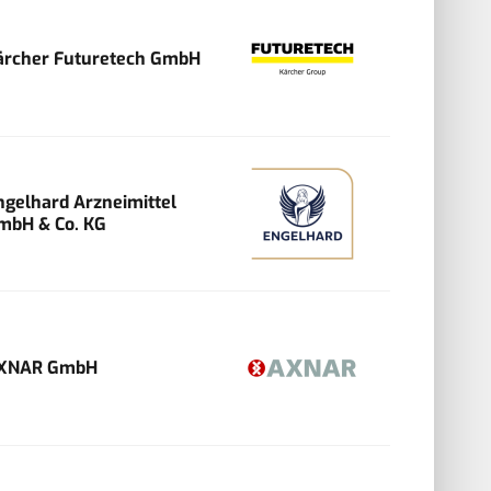
ärcher Futuretech GmbH
ngelhard Arzneimittel
mbH & Co. KG
XNAR GmbH