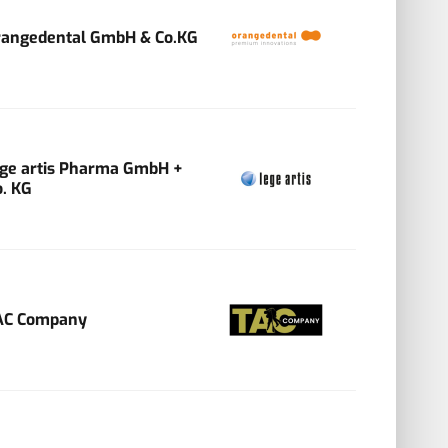
rangedental GmbH & Co.KG
ege artis Pharma GmbH +
o. KG
AC Company