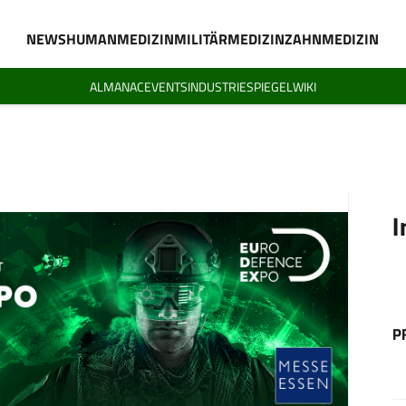
NEWS
HUMANMEDIZIN
MILITÄRMEDIZIN
ZAHNMEDIZIN
ALMANAC
EVENTS
INDUSTRIESPIEGEL
WIKI
I
P