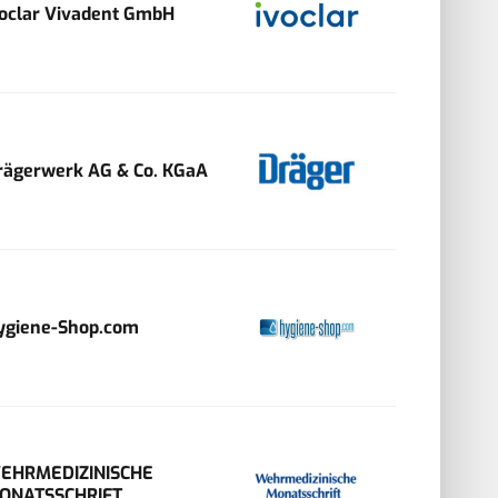
voclar Vivadent GmbH
rägerwerk AG & Co. KGaA
ygiene-Shop.com
EHRMEDIZINISCHE
ONATSSCHRIFT