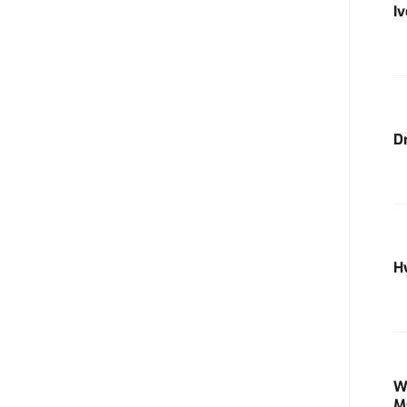
I
D
H
W
M