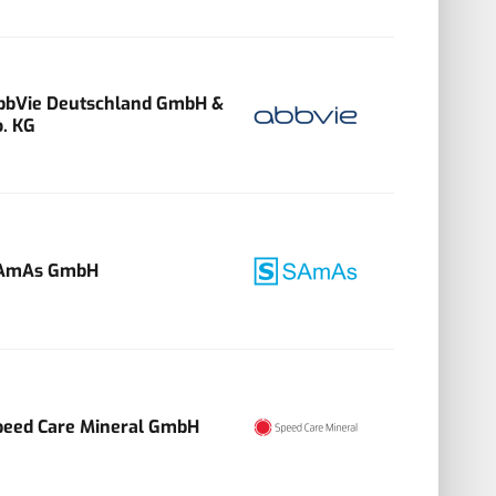
bbVie Deutschland GmbH &
o. KG
AmAs GmbH
peed Care Mineral GmbH