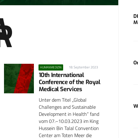
A
D
M
O
18. September 2023
HUMANMEDIZIN
10th International
Conference of the Royal
Medical Services
Unter dem Titel „Global
W
Challenges and Sustainable
Development in Health“ fand
vom 07.–10.03.2023 im King
Hussein Bin Talal Convention
Center am Toten Meer die