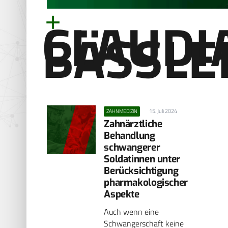
CLAUDI
BÄSSLER
15. Juli 2024
ZAHNMEDIZIN
Zahnärztliche
Behandlung
schwangerer
Soldatinnen un­ter
Berücksichtigung
pharmakologischer
Aspekte
Auch wenn eine
Schwangerschaft keine