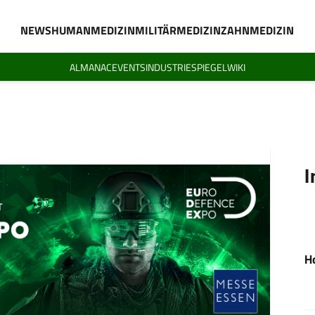
NEWS
HUMANMEDIZIN
MILITÄRMEDIZIN
ZAHNMEDIZIN
ALMANAC
EVENTS
INDUSTRIESPIEGEL
WIKI
I
H