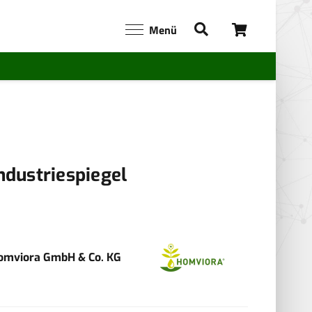
Menü
ndustriespiegel
omviora GmbH & Co. KG