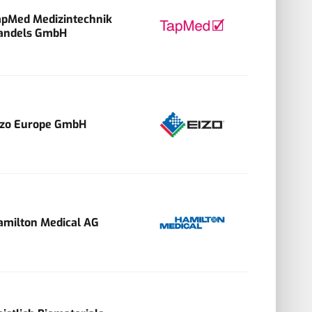
apMed Medizintechnik
andels GmbH
izo Europe GmbH
amilton Medical AG