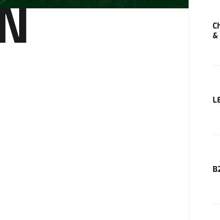
ON
C
&
L
B