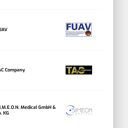
UAV
AC Company
.I.M.E.O.N. Medical GmbH &
o. KG