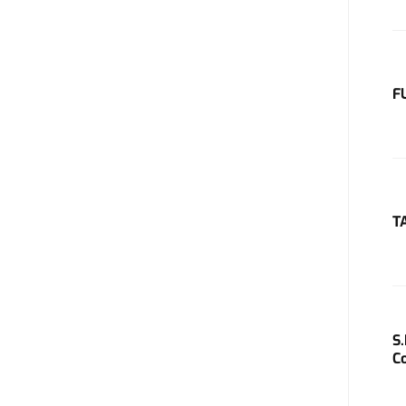
F
T
S
C