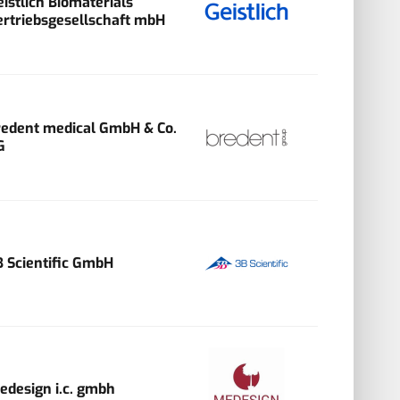
eistlich Biomaterials
ertriebsgesellschaft mbH
redent medical GmbH & Co.
G
B Scientific GmbH
edesign i.c. gmbh