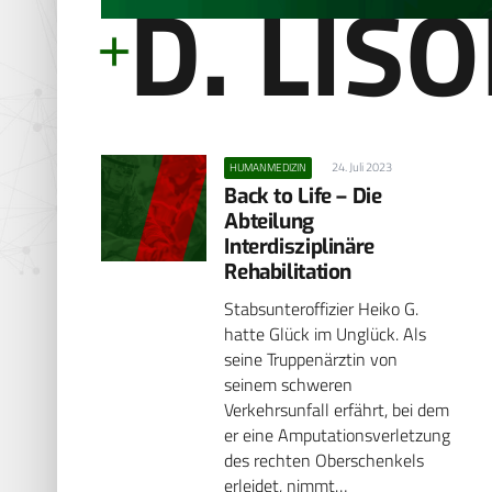
D. LIS
24. Juli 2023
HUMANMEDIZIN
Back to Life – Die
Abteilung
Interdisziplinäre
Rehabilitation
Stabsunteroffizier Heiko G.
hatte Glück im Unglück. Als
seine Truppenärztin von
seinem schweren
Verkehrsunfall erfährt, bei dem
er eine Amputationsverletzung
des rechten Oberschenkels
erleidet, nimmt…