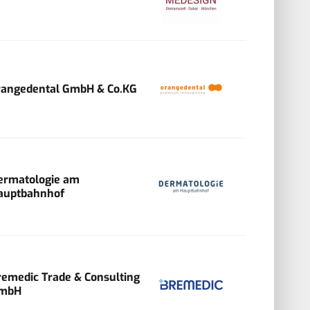
rangedental GmbH & Co.KG
ermatologie am
auptbahnhof
remedic Trade & Consulting
mbH