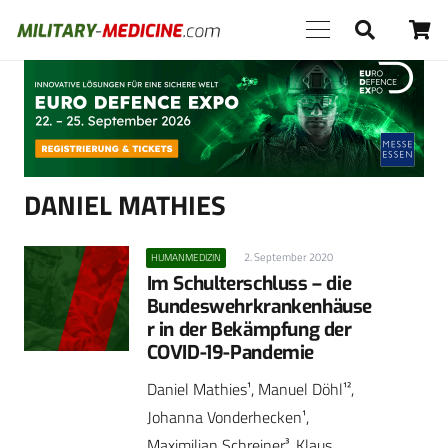
Anzeige
DANIEL MATHIES
2. September 2020
HUMANMEDIZIN
Im Schulterschluss – die
Bundeswehrkrankenhäuse
r in der Bekämpfung der
COVID-19-Pandemie
Daniel Mathies¹, Manuel Döhl¹²,
Johanna Vonderhecken¹,
Maximilian Schreiner³, Klaus