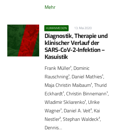
Mehr
13. Mai 2020
HUMANMEDIZIN
Diagnostik, Therapie und
klinischer Verlauf der
SARS-CoV-2-Infektion –
Kasuistik
Frank Müller¹, Dominic
Rauschning¹, Daniel Mathies¹,
Maja Christin Maibaum¹, Thurid
Eckhardt¹, Christin ­Binnemann¹,
Wladimir Skliarenko¹, Ulrike
Wagner¹, Daniel A. Veit², Kai
Nestler², Stephan Waldeck²,
Dennis…