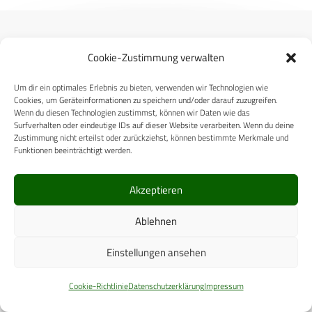
Cookie-Zustimmung verwalten
Carl-Zeiss-Straße 5
Um dir ein optimales Erlebnis zu bieten, verwenden wir Technologien wie
Cookies, um Geräteinformationen zu speichern und/oder darauf zuzugreifen.
53340 Meckenheim
Wenn du diesen Technologien zustimmst, können wir Daten wie das
Telefon: +49 (0)2225 / 88 89 – 0
Surfverhalten oder eindeutige IDs auf dieser Website verarbeiten. Wenn du deine
Zustimmung nicht erteilst oder zurückziehst, können bestimmte Merkmale und
digital@cpm-verlag.de
Funktionen beeinträchtigt werden.
Akzeptieren
Ablehnen
Einstellungen ansehen
ÜBER UNS
Cookie-Richtlinie
Datenschutzerklärung
Impressum
CPM VERLAG