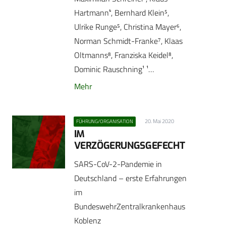
Hartmann⁴, Bernhard Klein⁵,
Ulrike Runge⁵, Christina Mayer⁶,
Norman Schmidt-Franke⁷, Klaas
Oltmanns⁸, Franziska Keidel⁸,
Dominic Rauschning¹ ¹…
Mehr
20. Mai 2020
FÜHRUNG/ORGANISATION
IM
VERZÖGERUNGSGEFECHT
SARS-CoV-2-Pandemie in
Deutschland – erste Erfahrungen
im
BundeswehrZentralkrankenhaus
Koblenz