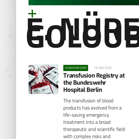
E. NÜR
GOLOU
19. Mai 2026
HUMANMEDIZIN
Transfusion Registry at
the Bundeswehr
Hospital Berlin
The transfusion of blood
products has evolved from a
life-saving emergency
treatment into a broad
therapeutic and scientific field
with complex risks and