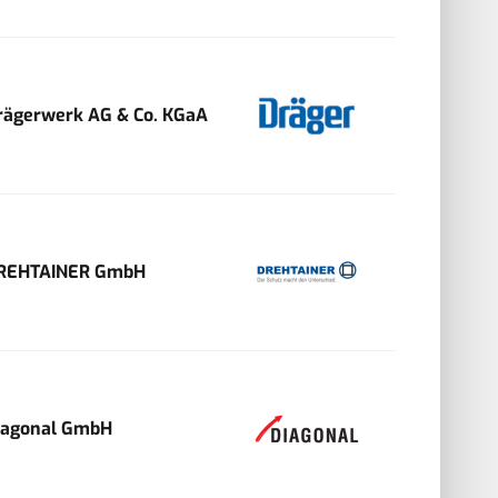
rägerwerk AG & Co. KGaA
REHTAINER GmbH
iagonal GmbH