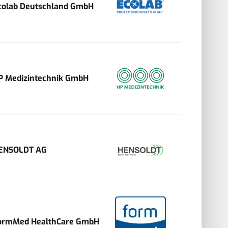
colab Deutschland GmbH
P Medizintechnik GmbH
ENSOLDT AG
ormMed HealthCare GmbH