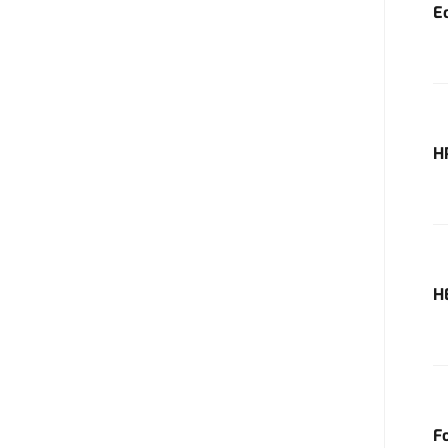
E
H
H
F