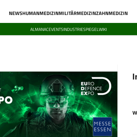
NEWS
HUMANMEDIZIN
MILITÄRMEDIZIN
ZAHNMEDIZIN
ALMANAC
EVENTS
INDUSTRIESPIEGEL
WIKI
I
W