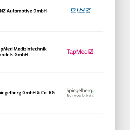
INZ Automotive GmbH
apMed Medizintechnik
andels GmbH
piegelberg GmbH & Co. KG