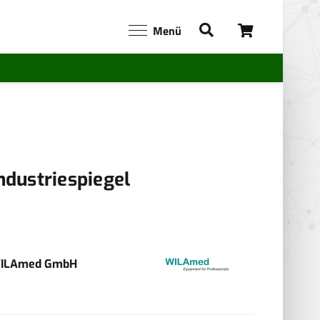
Menü
ndustriespiegel
ILAmed GmbH