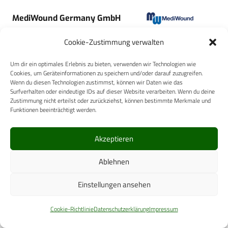
MediWound Germany GmbH
Cookie-Zustimmung verwalten
Um dir ein optimales Erlebnis zu bieten, verwenden wir Technologien wie
Cookies, um Geräteinformationen zu speichern und/oder darauf zuzugreifen.
Wenn du diesen Technologien zustimmst, können wir Daten wie das
Surfverhalten oder eindeutige IDs auf dieser Website verarbeiten. Wenn du deine
Zustimmung nicht erteilst oder zurückziehst, können bestimmte Merkmale und
Funktionen beeinträchtigt werden.
Carl-Zeiss-Straße 5
Akzeptieren
53340 Meckenheim
Ablehnen
Telefon: +49 (0)2225 / 88 89 – 0
digital@cpm-verlag.de
Einstellungen ansehen
Cookie-Richtlinie
Datenschutzerklärung
Impressum