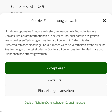
Carl-Zeiss-Straße 5
53340 Meckenheim
Telefon: +49 (0)2225 / 88 89 – 0
Cookie-Zustimmung verwalten
digital@cpm-verlag.de
Um dir ein optimales Erlebnis zu bieten, verwenden wir Technologien wie
Cookies, um Geräteinformationen zu speichern und/oder darauf zuzugreifen.
Wenn du diesen Technologien zustimmst, können wir Daten wie das
Surfverhalten oder eindeutige IDs auf dieser Website verarbeiten. Wenn du deine
Zustimmung nicht erteilst oder zurückziehst, können bestimmte Merkmale und
Funktionen beeinträchtigt werden.
Akzeptieren
ÜBER UNS
Ablehnen
CPM VERLAG
Einstellungen ansehen
CPM PUBLICATIONS
Cookie-Richtlinie
Datenschutzerklärung
Impressum
CPM EVENTS