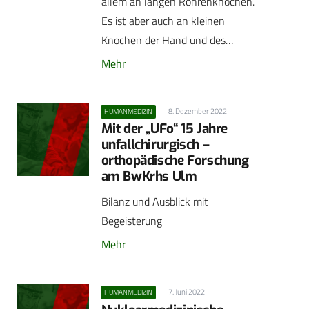
allem an langen Röhrenknochen.
Es ist aber auch an kleinen
Knochen der Hand und des…
Mehr
8. Dezember 2022
HUMANMEDIZIN
Mit der „UFo“ 15 Jahre
unfallchirurgisch –
orthopädische Forschung
am BwKrhs Ulm
Bilanz und Ausblick mit
Begeisterung
Mehr
7. Juni 2022
HUMANMEDIZIN