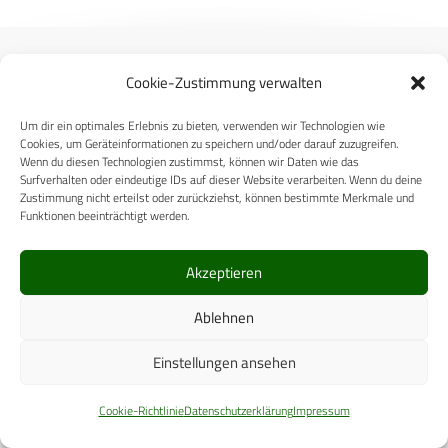
Cookie-Zustimmung verwalten
Um dir ein optimales Erlebnis zu bieten, verwenden wir Technologien wie
Carl-Zeiss-Straße 5
Cookies, um Geräteinformationen zu speichern und/oder darauf zuzugreifen.
Wenn du diesen Technologien zustimmst, können wir Daten wie das
53340 Meckenheim
Surfverhalten oder eindeutige IDs auf dieser Website verarbeiten. Wenn du deine
Telefon: +49 (0)2225 / 88 89 – 0
Zustimmung nicht erteilst oder zurückziehst, können bestimmte Merkmale und
Funktionen beeinträchtigt werden.
digital@cpm-verlag.de
Akzeptieren
Ablehnen
Einstellungen ansehen
ÜBER UNS
Cookie-Richtlinie
Datenschutzerklärung
Impressum