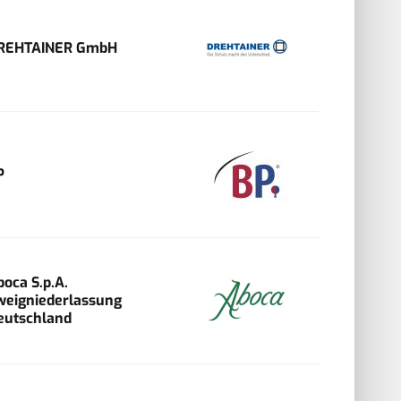
REHTAINER GmbH
P
boca S.p.A.
weigniederlassung
eutschland