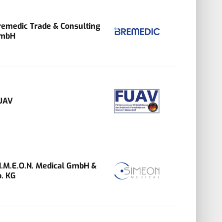
remedic Trade & Consulting
mbH
UAV
.I.M.E.O.N. Medical GmbH &
o. KG