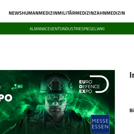
NEWS
HUMANMEDIZIN
MILITÄRMEDIZIN
ZAHNMEDIZIN
ALMANAC
EVENTS
INDUSTRIESPIEGEL
WIKI
I
B