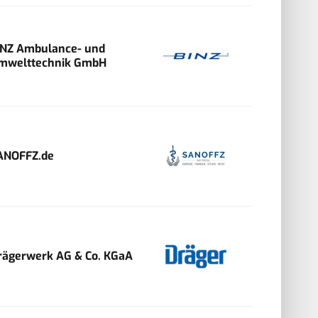
INZ Ambulance- und
mwelttechnik GmbH
ANOFFZ.de
rägerwerk AG & Co. KGaA