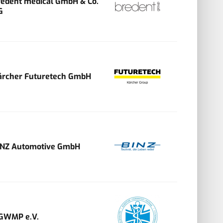
redent medical GmbH & Co.
G
ärcher Futuretech GmbH
INZ Automotive GmbH
GWMP e.V.