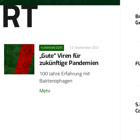
ERT
B
G
13. September 2021
HUMANMEDIZIN
„Gute“ Viren für
zukünftige Pandemien
F
100 Jahre Erfahrung mit
Bakteriophagen
Mehr
S
C