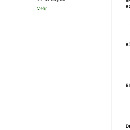
b
K
Mehr
K
B
D