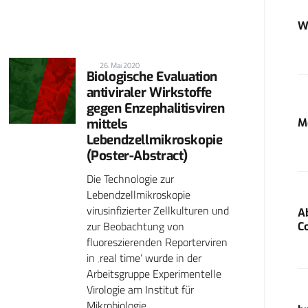
W
26. Mai 2020
Biologische Evaluation
antiviraler Wirkstoffe
gegen Enzephalitisviren
M
mittels
Lebendzellmikroskopie
(Poster-Abstract)
Die Technologie zur
Lebendzellmikroskopie
virusinfizierter Zellkulturen und
A
zur Beobachtung von
C
fluoreszierenden Reporterviren
in ‚real time‘ wurde in der
Arbeitsgruppe Experimentelle
Virologie am Institut für
Mikrobiologie…