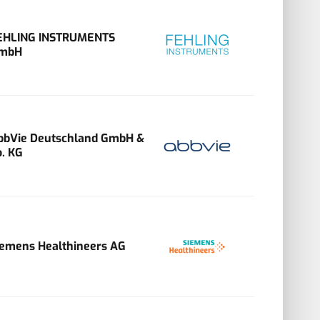
EHLING INSTRUMENTS
mbH
bbVie Deutschland GmbH &
o. KG
iemens Healthineers AG