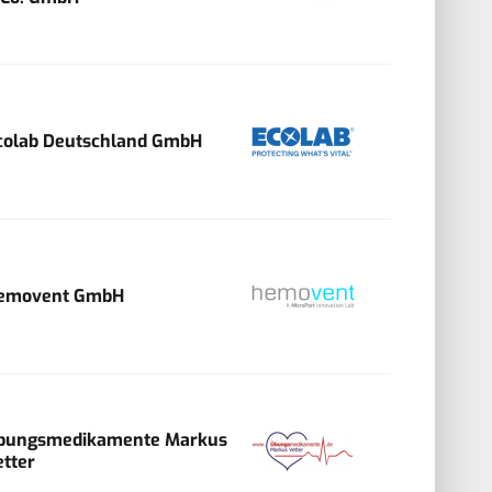
colab Deutschland GmbH
emovent GmbH
bungsmedikamente Markus
etter