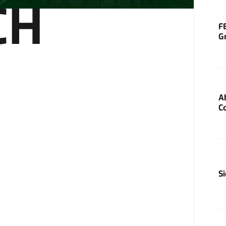
CH
F
G
A
C
S