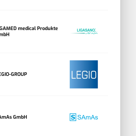
IGAMED medical Produkte
mbH
EGIO-GROUP
AmAs GmbH