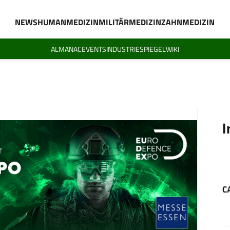
NEWS
HUMANMEDIZIN
MILITÄRMEDIZIN
ZAHNMEDIZIN
ALMANAC
EVENTS
INDUSTRIESPIEGEL
WIKI
I
C