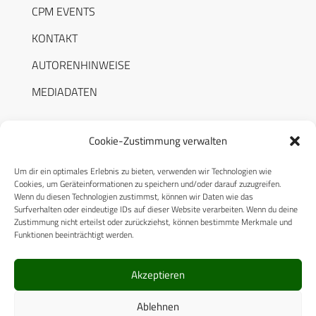
CPM EVENTS
KONTAKT
AUTORENHINWEISE
MEDIADATEN
Cookie-Zustimmung verwalten
Um dir ein optimales Erlebnis zu bieten, verwenden wir Technologien wie
RECHTLICHES
Cookies, um Geräteinformationen zu speichern und/oder darauf zuzugreifen.
Wenn du diesen Technologien zustimmst, können wir Daten wie das
Surfverhalten oder eindeutige IDs auf dieser Website verarbeiten. Wenn du deine
Datenschutzerklärung
Zustimmung nicht erteilst oder zurückziehst, können bestimmte Merkmale und
Funktionen beeinträchtigt werden.
Cookie-Richtlinie (EU)
AGB
Akzeptieren
Compliance
Ablehnen