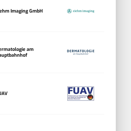
iehm Imaging GmbH
ermatologie am
auptbahnhof
UAV