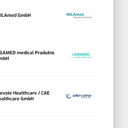
ILAmed GmbH
IGAMED medical Produkte
mbH
levate Healthcare / CAE
ealthcare GmbH