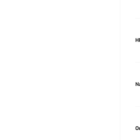
H
N
O