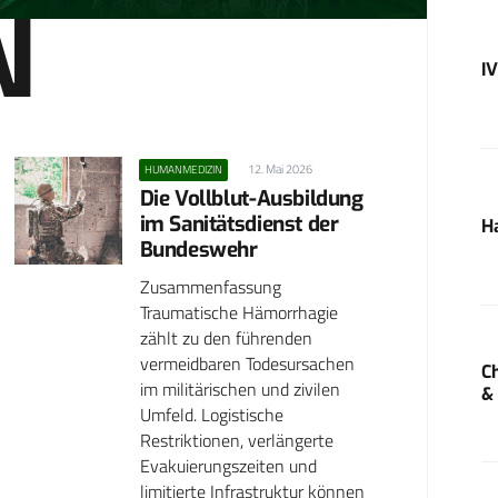
N
I
12. Mai 2026
HUMANMEDIZIN
Die Vollblut-Ausbildung
im Sanitätsdienst der
H
Bundeswehr
Zusammenfassung
Traumatische Hämorrhagie
zählt zu den führenden
vermeidbaren Todesursachen
C
im militärischen und zivilen
&
Umfeld. Logistische
Restriktionen, verlängerte
Evakuierungszeiten und
limitierte Infrastruktur können