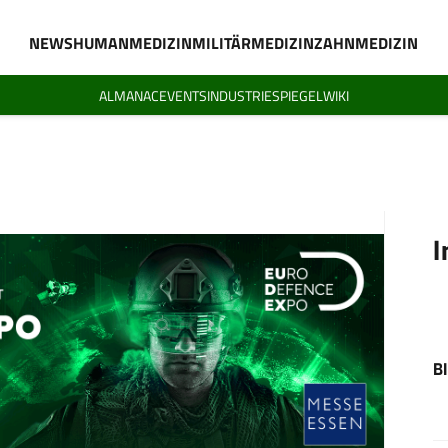
NEWS
HUMANMEDIZIN
MILITÄRMEDIZIN
ZAHNMEDIZIN
ALMANAC
EVENTS
INDUSTRIESPIEGEL
WIKI
I
B