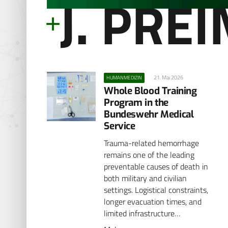
J. PREI
21. Mai 2026
HUMANMEDIZIN
Whole Blood Training
Program in the
Bundeswehr Medical
Service
Trauma-related hemorrhage
remains one of the leading
preventable causes of death in
both military and civilian
settings. Logistical constraints,
longer evacuation times, and
limited infrastructure…