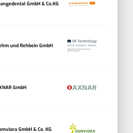
rangedental GmbH & Co.KG
ehm und Rehbein GmbH
XNAR GmbH
omviora GmbH & Co. KG