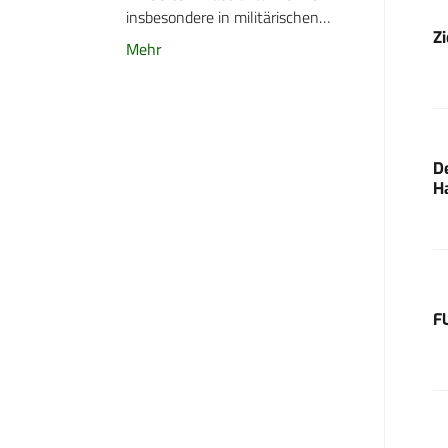
insbesondere in militärischen…
Z
Mehr
D
H
F