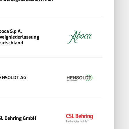
boca S.p.A.
weigniederlassung
eutschland
ENSOLDT AG
SL Behring GmbH