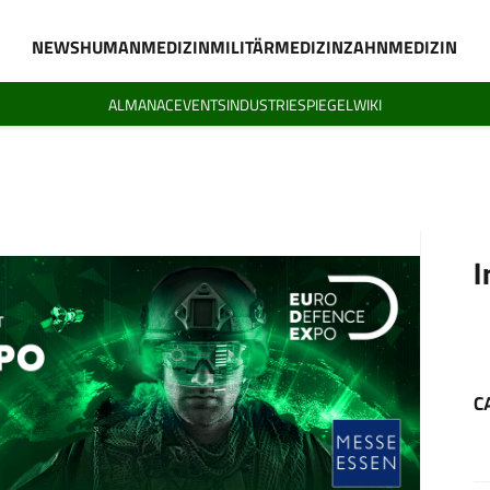
NEWS
HUMANMEDIZIN
MILITÄRMEDIZIN
ZAHNMEDIZIN
ALMANAC
EVENTS
INDUSTRIESPIEGEL
WIKI
I
C