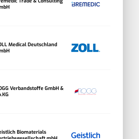
remedic Trade & Consulting
mbH
OLL Medical Deutschland
mbH
OGG Verbandstoffe GmbH &
o.KG
eistlich Biomaterials
ertriebsgesellschaft mbH