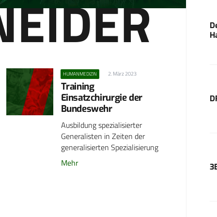
NEIDER
D
H
2. März 2023
HUMANMEDIZIN
Training
Einsatzchirurgie der
D
Bundeswehr
Ausbildung spezialisierter
Generalisten in Zeiten der
generalisierten Spezialisierung
Mehr
3