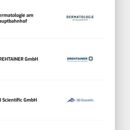
ermatologie am
auptbahnhof
REHTAINER GmbH
B Scientific GmbH