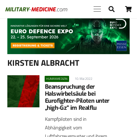
Anzeige
KIRSTEN ALBRACHT
10. Mai 2022
HUMANMEDIZIN
Beanspruchung der
Halswirbelsäule bei
Eurofighter-Piloten unter
„high-Gz“ im Realflu
Kampfpiloten sind in
Abhängigkeit vom
Luftfahrzeugmuster und ihrem