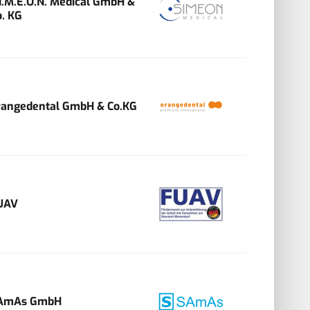
.I.M.E.O.N. Medical GmbH &
o. KG
rangedental GmbH & Co.KG
UAV
AmAs GmbH