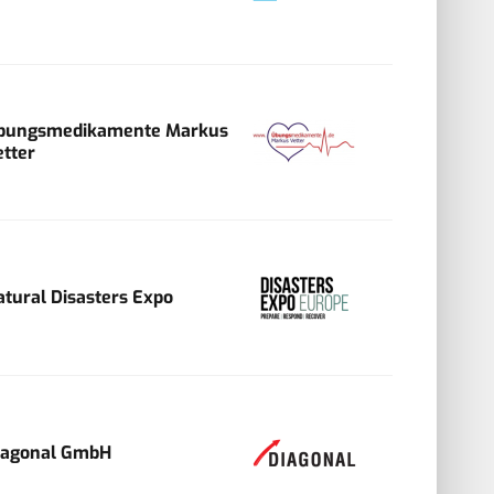
bungsmedikamente Markus
etter
atural Disasters Expo
iagonal GmbH