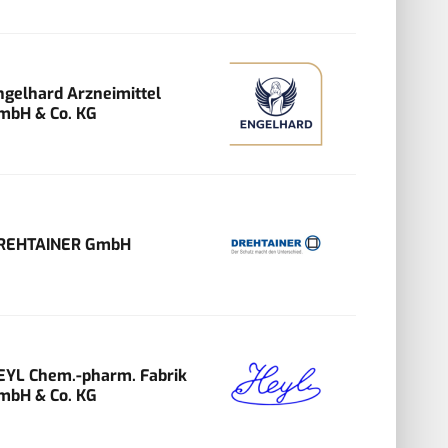
ngelhard Arzneimittel
mbH & Co. KG
REHTAINER GmbH
EYL Chem.-pharm. Fabrik
mbH & Co. KG