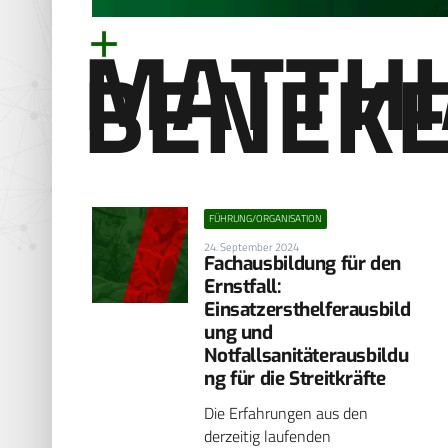
MATTHI
BENEK
FÜHRUNG/ORGANISATION
24. September 2024
Fachausbildung für den
Ernstfall:
Einsatzersthelferausbild
ung und
Notfallsanitäterausbildu
ng für die Streitkräfte
Die Erfahrungen aus den
derzeitig laufenden