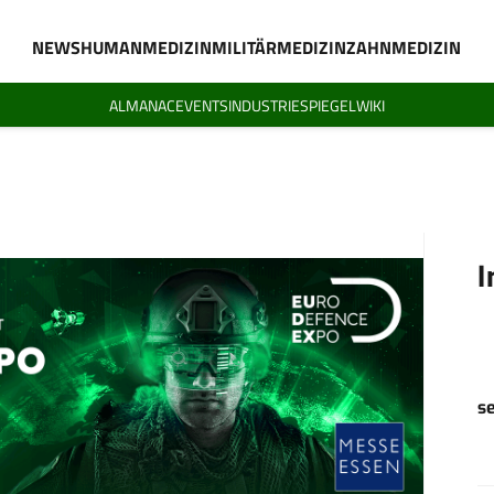
NEWS
HUMANMEDIZIN
MILITÄRMEDIZIN
ZAHNMEDIZIN
ALMANAC
EVENTS
INDUSTRIESPIEGEL
WIKI
I
s