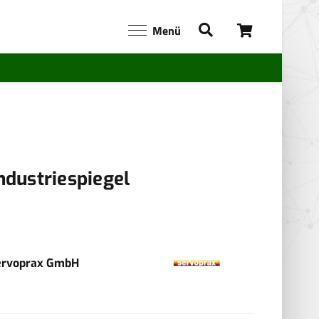
Menü
ndustriespiegel
ervoprax GmbH