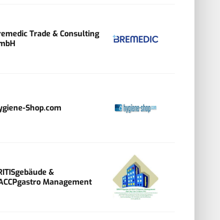
remedic Trade & Consulting
mbH
ygiene-Shop.com
RITISgebäude &
ACCPgastro Management