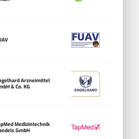
UAV
ngelhard Arzneimittel
mbH & Co. KG
apMed Medizintechnik
andels GmbH