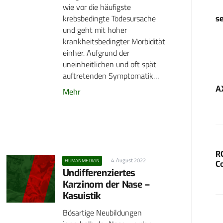
wie vor die häufigste
krebsbedingte Todesursache
s
und geht mit hoher
krankheitsbedingter Morbidität
einher. Aufgrund der
uneinheitlichen und oft spät
auftretenden Symptomatik…
A
Mehr
R
4. August 2022
HUMANMEDIZIN
C
Undifferenziertes
Karzinom der Nase –
Kasuistik
Bösartige Neubildungen