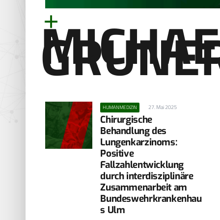
MICHAE
GRUNE
27. Mai 2025
HUMANMEDIZIN
Chirurgische
Behandlung des
Lungenkarzinoms:
Positive
Fallzahlentwicklung
durch interdisziplinäre
Zusammenarbeit am
Bundeswehrkrankenhau
s Ulm