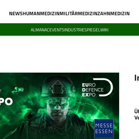
NEWS
HUMANMEDIZIN
MILITÄRMEDIZIN
ZAHNMEDIZIN
ALMANAC
EVENTS
INDUSTRIESPIEGEL
WIKI
I
Ü
V