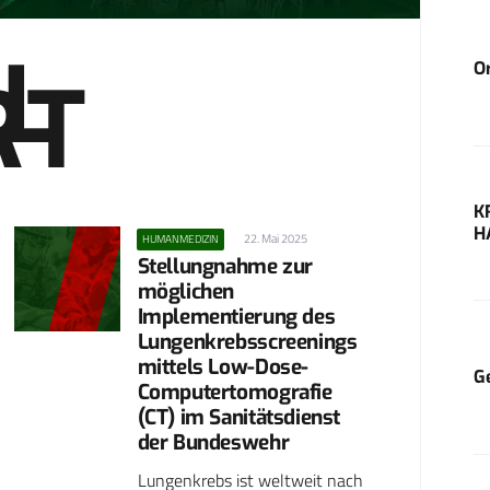
L
RT
O
K
H
22. Mai 2025
HUMANMEDIZIN
Stellungnahme zur
möglichen
Implementierung des
Lungenkrebsscreenings
mittels Low-Dose-
G
Computertomografie
(CT) im Sanitätsdienst
der Bundeswehr
Lungenkrebs ist weltweit nach