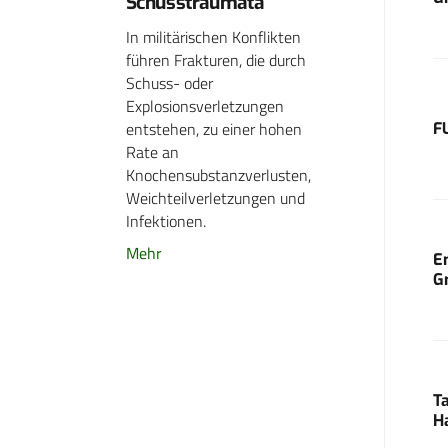
Schusstraumata
In militärischen Konflikten
führen Frakturen, die durch
Schuss- oder
Explosionsverletzungen
entstehen, zu einer hohen
F
Rate an
Knochensubstanzverlusten,
Weichteilverletzungen und
Infektionen.
Mehr
E
G
T
H