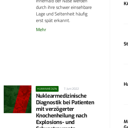
innerhalb der Nase werden
K
durch ihre schwer einsehbare
Lage und Seltenheit häufig
erst spät erkannt.
Mehr
S
H
7. Juni 2022
HUMANMEDIZIN
Nuklearmedizinische
Diagnostik bei Patienten
mit verzögerter
Knochenheilung nach
M
Explosions- und
G