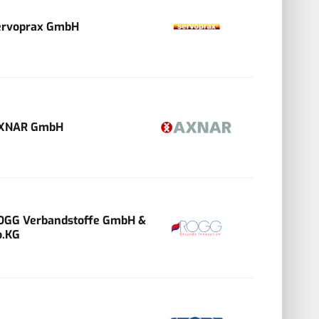
ervoprax GmbH
XNAR GmbH
OGG Verbandstoffe GmbH &
o.KG