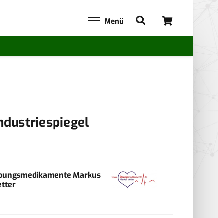
Menü
ndustriespiegel
bungsmedikamente Markus
etter