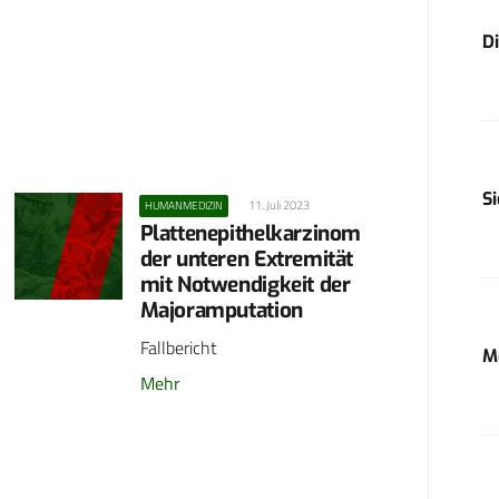
D
S
11. Juli 2023
HUMANMEDIZIN
Plattenepithelkarzinom
der unteren Extremität
mit Notwendigkeit der
Majoramputation
Fallbericht
M
Mehr