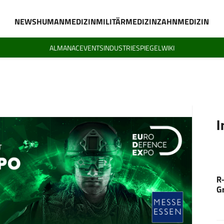
NEWS
HUMANMEDIZIN
MILITÄRMEDIZIN
ZAHNMEDIZIN
ALMANAC
EVENTS
INDUSTRIESPIEGEL
WIKI
I
R
G