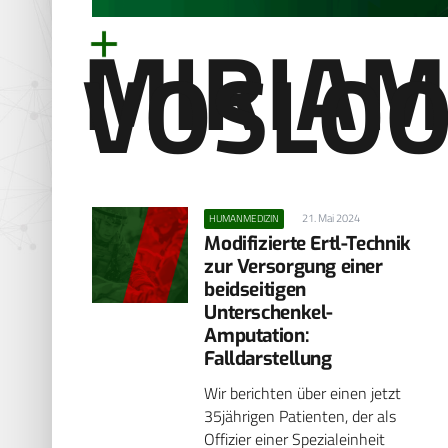
MIRIAM
VOSLO
21. Mai 2024
HUMANMEDIZIN
Modifizierte Ertl-Technik
zur Versorgung einer
beidseitigen
Unterschenkel-
Amputation:
Falldarstellung
Wir berichten über einen jetzt
35jährigen Patienten, der als
Offizier einer Spezialeinheit