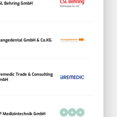
SL Behring GmbH
rangedental GmbH & Co.KG
remedic Trade & Consulting
mbH
P Medizintechnik GmbH