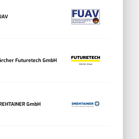
UAV
ärcher Futuretech GmbH
REHTAINER GmbH