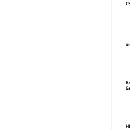
C
o
B
G
H