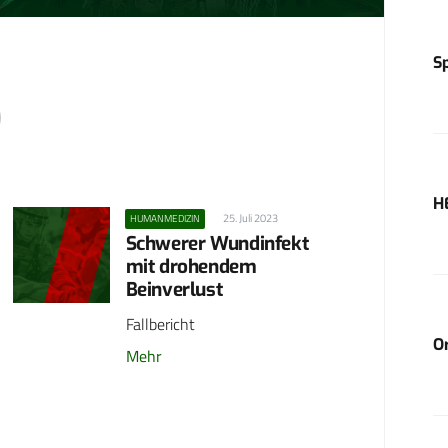
O
S
H
25. Juli 2023
HUMANMEDIZIN
Schwerer Wundinfekt
mit drohendem
Beinverlust
Fallbericht
O
Mehr