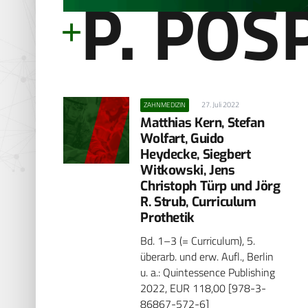
P. POS
27. Juli 2022
ZAHNMEDIZIN
Matthias Kern, Stefan
Wolfart, Guido
Heydecke, ­Siegbert
Witkowski, Jens
Christoph Türp und Jörg
R. Strub, Curriculum
Prothetik
Bd. 1–3 (= Curriculum), 5.
überarb. und erw. Aufl., Berlin
u. a.: Quintessence Publishing
2022, EUR 118,00 [978-3-
86867-572-6]