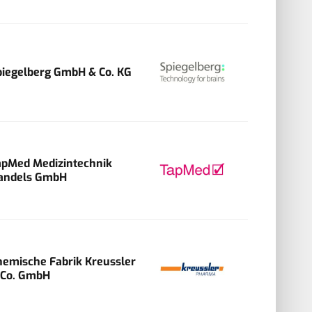
piegelberg GmbH & Co. KG
apMed Medizintechnik
andels GmbH
hemische Fabrik Kreussler
 Co. GmbH