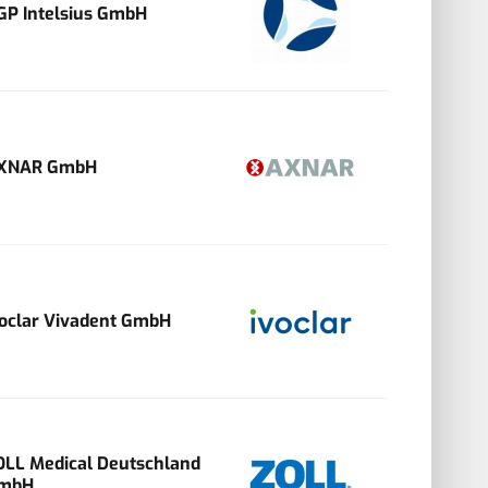
GP Intelsius GmbH
XNAR GmbH
voclar Vivadent GmbH
OLL Medical Deutschland
mbH