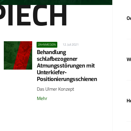
PIECH
O
12. Juli 2021
ZAHNMEDIZIN
Behandlung
schlafbezogener
W
Atmungsstörungen mit
Unterkiefer-
Positionierungsschienen
Das Ulmer Konzept
Mehr
H