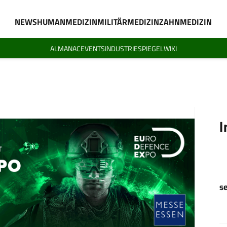
NEWS
HUMANMEDIZIN
MILITÄRMEDIZIN
ZAHNMEDIZIN
ALMANAC
EVENTS
INDUSTRIESPIEGEL
WIKI
I
s