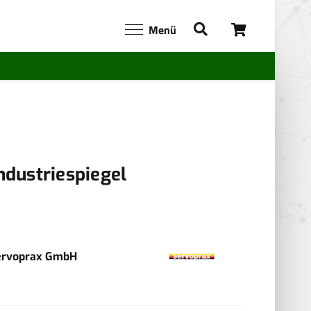
Menü
ndustriespiegel
ervoprax GmbH