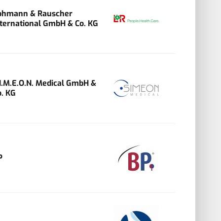
ohmann & Rauscher
nternational GmbH & Co. KG
.I.M.E.O.N. Medical GmbH &
o. KG
P