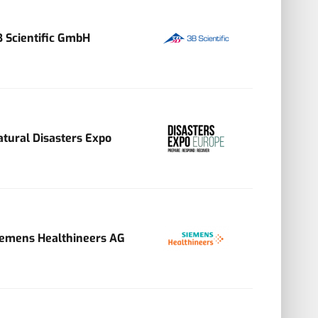
B Scientific GmbH
atural Disasters Expo
iemens Healthineers AG