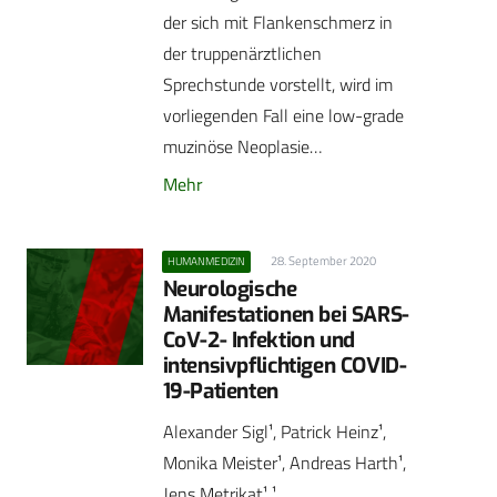
der sich mit Flankenschmerz in
der truppenärztlichen
Sprechstunde vorstellt, wird im
vorliegenden Fall eine low-grade
muzinöse Neoplasie…
Mehr
28. September 2020
HUMANMEDIZIN
Neurologische
Manifestationen bei SARS-
CoV-2- Infektion und
intensivpflichtigen COVID-
19-Patienten
Alexander Sigl¹, Patrick Heinz¹,
Monika Meister¹, Andreas Harth¹,
Jens Metrikat¹ ¹