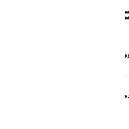
W
W
K
B