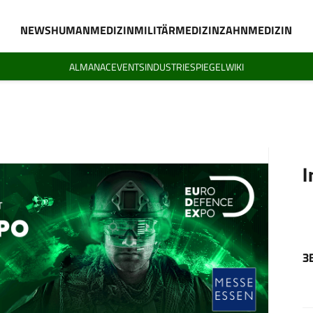
NEWS
HUMANMEDIZIN
MILITÄRMEDIZIN
ZAHNMEDIZIN
ALMANAC
EVENTS
INDUSTRIESPIEGEL
WIKI
I
3