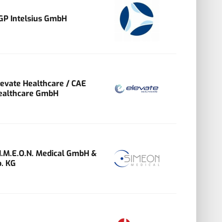
GP Intelsius GmbH
levate Healthcare / CAE
ealthcare GmbH
.I.M.E.O.N. Medical GmbH &
o. KG