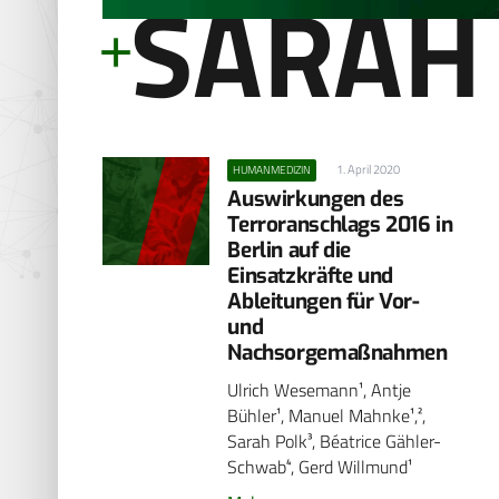
SARAH
1. April 2020
HUMANMEDIZIN
Auswirkungen des
Terroranschlags 2016 in
Berlin auf die
Einsatzkräfte und
Ableitungen für Vor-
und
Nachsorgemaßnahmen
Ulrich Wesemann¹, Antje
Bühler¹, Manuel Mahnke¹,²,
Sarah Polk³, Béatrice Gähler-
Schwab⁴, Gerd Willmund¹