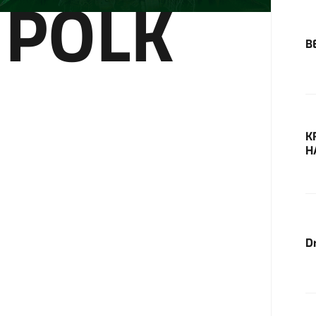
 POLK
B
K
H
D