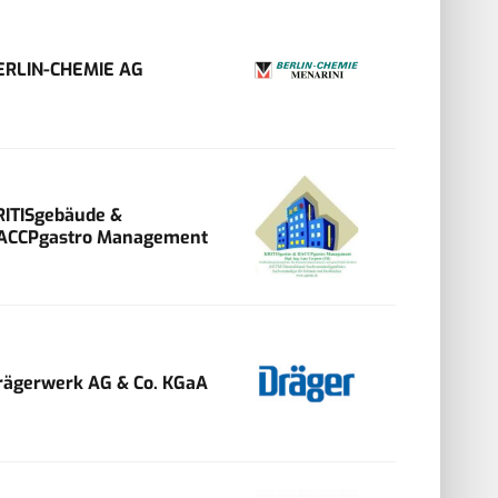
ERLIN-CHEMIE AG
RITISgebäude &
ACCPgastro Management
rägerwerk AG & Co. KGaA