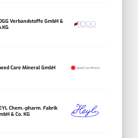
OGG Verbandstoffe GmbH &
o.KG
peed Care Mineral GmbH
EYL Chem.-pharm. Fabrik
mbH & Co. KG