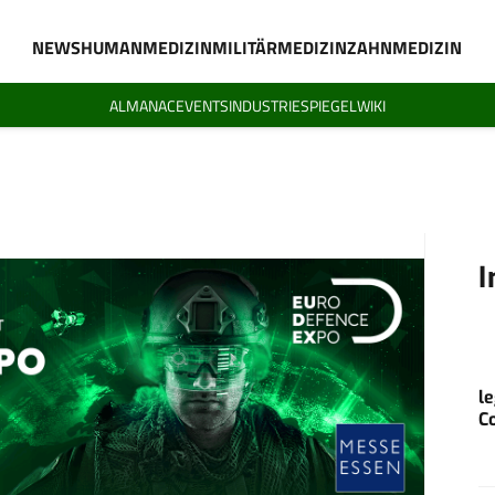
NEWS
HUMANMEDIZIN
MILITÄRMEDIZIN
ZAHNMEDIZIN
ALMANAC
EVENTS
INDUSTRIESPIEGEL
WIKI
I
l
C