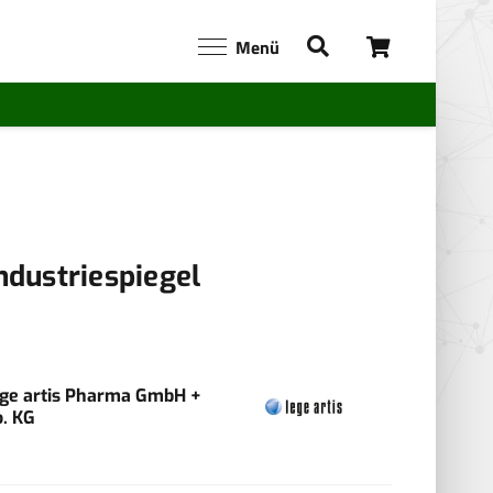
Menü
ndustriespiegel
ege artis Pharma GmbH +
o. KG