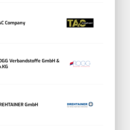
AC Company
OGG Verbandstoffe GmbH &
o.KG
REHTAINER GmbH