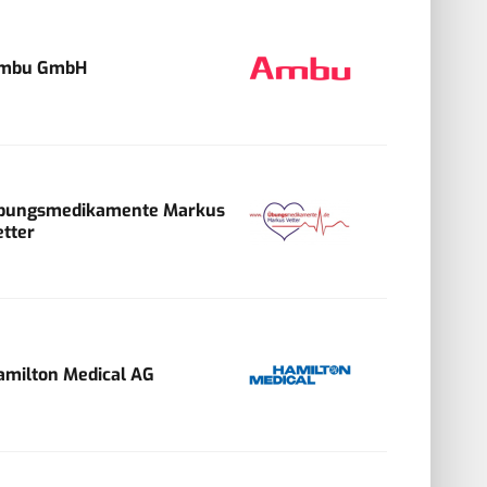
mbu GmbH
bungsmedikamente Markus
etter
amilton Medical AG