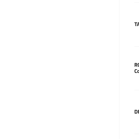
T
R
C
D