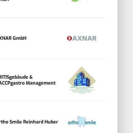
XNAR GmbH
RITISgebäude &
ACCPgastro Management
rtho Smile Reinhard Huber