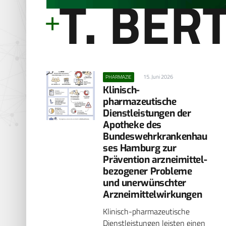
T. BER
15. Juni 2026
PHARMAZIE
Klinisch-
pharmazeutische
Dienstleistungen der
Apotheke des
Bundeswehrkrankenhau
ses Hamburg zur
Prävention arzneimittel­
bezogener Probleme
und unerwünschter
Arzneimittelwirkungen
Klinisch-pharmazeutische
Dienstleistungen leisten einen