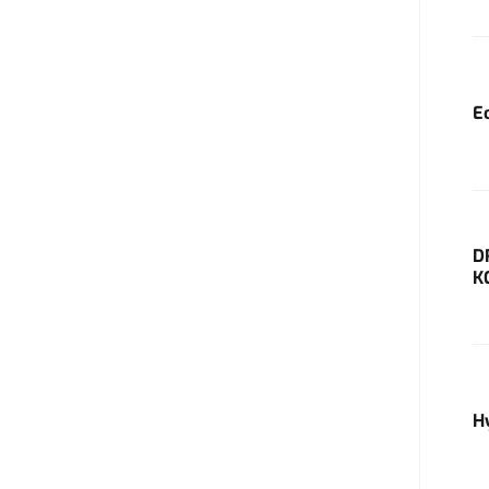
E
D
K
H