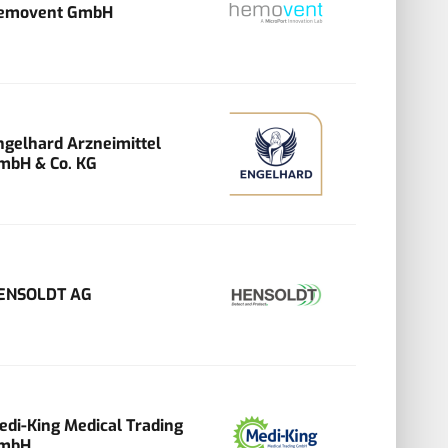
emovent GmbH
ngelhard Arzneimittel
mbH & Co. KG
ENSOLDT AG
edi-King Medical Trading
mbH