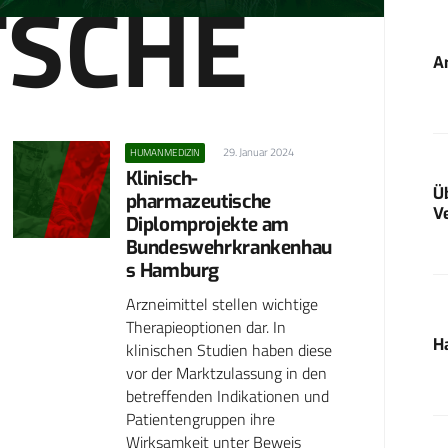
TSCHE
A
29. Januar 2024
HUMANMEDIZIN
Klinisch-
Ü
pharmazeutische
V
Diplomprojekte am
Bundeswehrkrankenhau
s Hamburg
Arzneimittel stellen wichtige
Therapieoptionen dar. In
H
klinischen Studien haben diese
vor der Marktzulassung in den
betreffenden Indikationen und
Patientengruppen ihre
Wirksamkeit unter Beweis