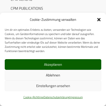
CPM PUBLICATIONS
CPM EVENTS
Cookie-Zustimmung verwalten
KONTAKT
Um dir ein optimales Erlebnis zu bieten, verwenden wir Technologien wie
Cookies, um Geräteinformationen zu speichern und/oder darauf zuzugreifen.
AUTORENHINWEISE
Wenn du diesen Technologien zustimmst, können wir Daten wie das
Surfverhalten oder eindeutige IDs auf dieser Website verarbeiten. Wenn du deine
MEDIADATEN
Zustimmung nicht erteilst oder zurückziehst, können bestimmte Merkmale und
Funktionen beeinträchtigt werden.
Akzeptieren
RECHTLICHES
Ablehnen
Einstellungen ansehen
Datenschutzerklärung
Cookie-Richtlinie (EU)
Cookie-Richtlinie
Datenschutzerklärung
Impressum
AGB